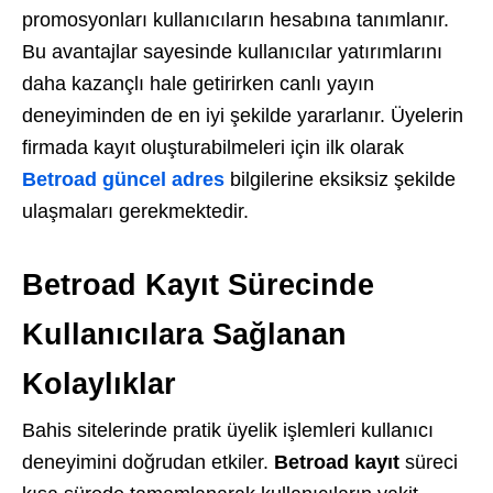
promosyonları kullanıcıların hesabına tanımlanır.
Bu avantajlar sayesinde kullanıcılar yatırımlarını
daha kazançlı hale getirirken canlı yayın
deneyiminden de en iyi şekilde yararlanır.
Üyelerin
firmada kayıt oluşturabilmeleri için ilk olarak
Betroad güncel adres
bilgilerine eksiksiz şekilde
ulaşmaları gerekmektedir.
Betroad Kayıt Sürecinde
Kullanıcılara Sağlanan
Kolaylıklar
Bahis sitelerinde pratik üyelik işlemleri kullanıcı
deneyimini doğrudan etkiler.
Betroad kayıt
süreci