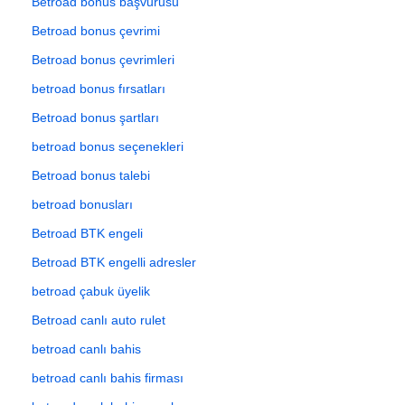
Betroad bonus başvurusu
Betroad bonus çevrimi
Betroad bonus çevrimleri
betroad bonus fırsatları
Betroad bonus şartları
betroad bonus seçenekleri
Betroad bonus talebi
betroad bonusları
Betroad BTK engeli
Betroad BTK engelli adresler
betroad çabuk üyelik
Betroad canlı auto rulet
betroad canlı bahis
betroad canlı bahis firması