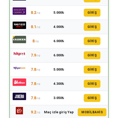
8.2
5.000₺
GİRİŞ
/10
8.1
4.000₺
GİRİŞ
/10
8
6.000₺
GİRİŞ
/10
7.9
6.000₺
GİRİŞ
/10
7.8
5.000₺
GİRİŞ
/10
7.8
4.300₺
GİRİŞ
/10
7.8
3.050₺
GİRİŞ
/10
9.2
Maç izle giriş Yap
MOBILBAHIS
/10