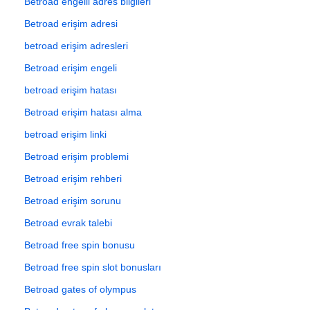
Betroad engelli adres bilgileri
Betroad erişim adresi
betroad erişim adresleri
Betroad erişim engeli
betroad erişim hatası
Betroad erişim hatası alma
betroad erişim linki
Betroad erişim problemi
Betroad erişim rehberi
Betroad erişim sorunu
Betroad evrak talebi
Betroad free spin bonusu
Betroad free spin slot bonusları
Betroad gates of olympus