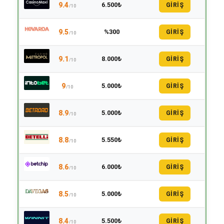
9.4
6.500₺
GİRİŞ
/10
9.5
%300
GİRİŞ
/10
9.1
8.000₺
GİRİŞ
/10
9
5.000₺
GİRİŞ
/10
8.9
5.000₺
GİRİŞ
/10
8.8
5.550₺
GİRİŞ
/10
8.6
6.000₺
GİRİŞ
/10
8.5
5.000₺
GİRİŞ
/10
8.4
5.500₺
GİRİŞ
/10