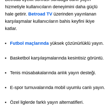
hizmetiyle kullanıcıların deneyimini daha güçlü
hale getirir.
Betroad TV
üzerinden yayınlanan
karşılaşmalar kullanıcıların bahis keyfini ikiye
katlar.
Futbol maçlarında
yüksek çözünürlüklü yayın.
Basketbol karşılaşmalarında kesintisiz görüntü.
Tenis müsabakalarında anlık yayın desteği.
E-spor turnuvalarında mobil uyumlu canlı yayın.
Özel liglerde farklı yayın alternatifleri.