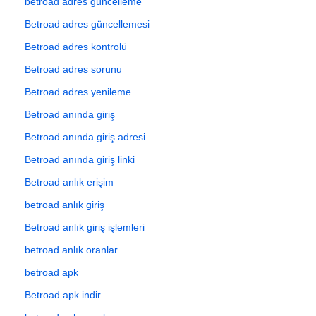
betroad adres güncelleme
Betroad adres güncellemesi
Betroad adres kontrolü
Betroad adres sorunu
Betroad adres yenileme
Betroad anında giriş
Betroad anında giriş adresi
Betroad anında giriş linki
Betroad anlık erişim
betroad anlık giriş
Betroad anlık giriş işlemleri
betroad anlık oranlar
betroad apk
Betroad apk indir