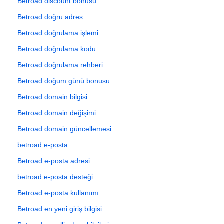
Betroad discount bonusu
Betroad doğru adres
Betroad doğrulama işlemi
Betroad doğrulama kodu
Betroad doğrulama rehberi
Betroad doğum günü bonusu
Betroad domain bilgisi
Betroad domain değişimi
Betroad domain güncellemesi
betroad e-posta
Betroad e-posta adresi
betroad e-posta desteği
Betroad e-posta kullanımı
Betroad en yeni giriş bilgisi