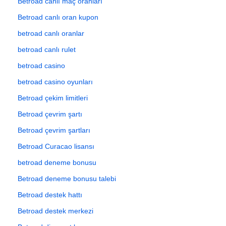
Betroad canlı maç oranları
Betroad canlı oran kupon
betroad canlı oranlar
betroad canlı rulet
betroad casino
betroad casino oyunları
Betroad çekim limitleri
Betroad çevrim şartı
Betroad çevrim şartları
Betroad Curacao lisansı
betroad deneme bonusu
Betroad deneme bonusu talebi
Betroad destek hattı
Betroad destek merkezi