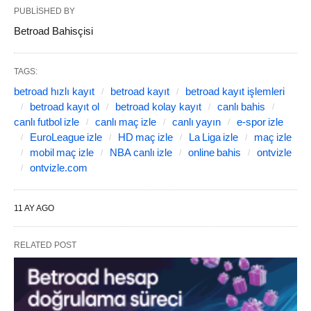
PUBLISHED BY
Betroad Bahisçisi
TAGS:
betroad hızlı kayıt
betroad kayıt
betroad kayıt işlemleri
betroad kayıt ol
betroad kolay kayıt
canlı bahis
canlı futbol izle
canlı maç izle
canlı yayın
e‑spor izle
EuroLeague izle
HD maç izle
La Liga izle
maç izle
mobil maç izle
NBA canlı izle
online bahis
ontvizle
ontvizle.com
11 AY AGO
RELATED POST