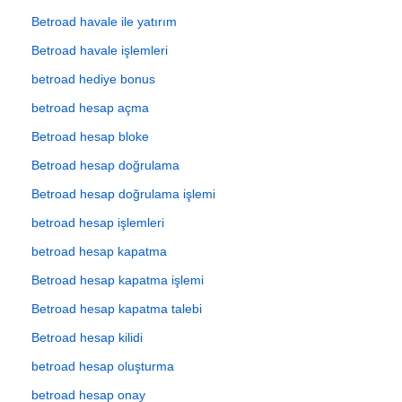
Betroad havale ile yatırım
Betroad havale işlemleri
betroad hediye bonus
betroad hesap açma
Betroad hesap bloke
Betroad hesap doğrulama
Betroad hesap doğrulama işlemi
betroad hesap işlemleri
betroad hesap kapatma
Betroad hesap kapatma işlemi
Betroad hesap kapatma talebi
Betroad hesap kilidi
betroad hesap oluşturma
betroad hesap onay