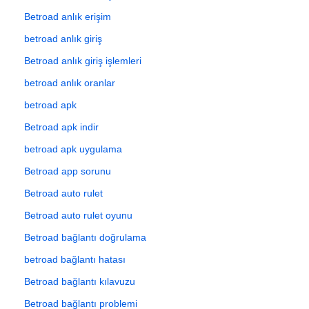
Betroad anlık erişim
betroad anlık giriş
Betroad anlık giriş işlemleri
betroad anlık oranlar
betroad apk
Betroad apk indir
betroad apk uygulama
Betroad app sorunu
Betroad auto rulet
Betroad auto rulet oyunu
Betroad bağlantı doğrulama
betroad bağlantı hatası
Betroad bağlantı kılavuzu
Betroad bağlantı problemi