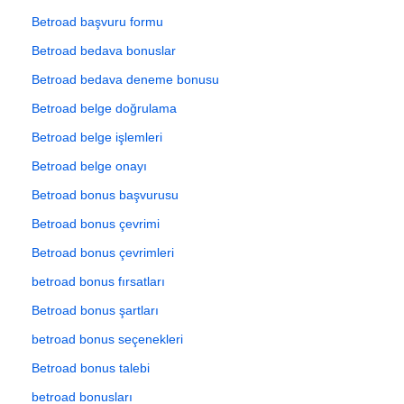
Betroad başvuru formu
Betroad bedava bonuslar
Betroad bedava deneme bonusu
Betroad belge doğrulama
Betroad belge işlemleri
Betroad belge onayı
Betroad bonus başvurusu
Betroad bonus çevrimi
Betroad bonus çevrimleri
betroad bonus fırsatları
Betroad bonus şartları
betroad bonus seçenekleri
Betroad bonus talebi
betroad bonusları