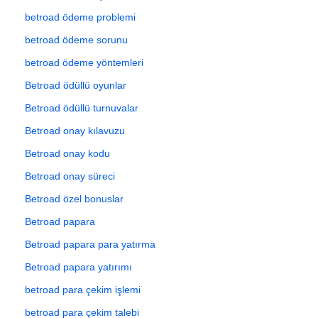
betroad ödeme problemi
betroad ödeme sorunu
betroad ödeme yöntemleri
Betroad ödüllü oyunlar
Betroad ödüllü turnuvalar
Betroad onay kılavuzu
Betroad onay kodu
Betroad onay süreci
Betroad özel bonuslar
Betroad papara
Betroad papara para yatırma
Betroad papara yatırımı
betroad para çekim işlemi
betroad para çekim talebi