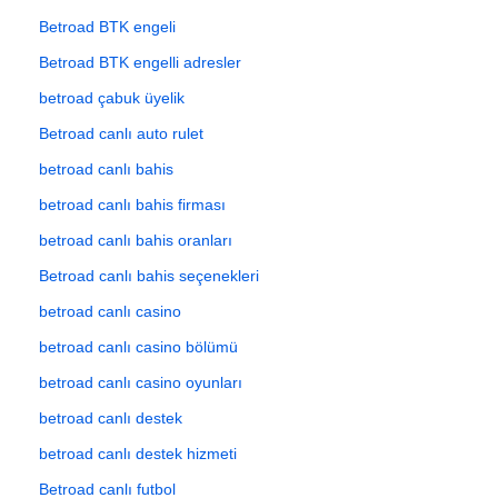
Betroad BTK engeli
Betroad BTK engelli adresler
betroad çabuk üyelik
Betroad canlı auto rulet
betroad canlı bahis
betroad canlı bahis firması
betroad canlı bahis oranları
Betroad canlı bahis seçenekleri
betroad canlı casino
betroad canlı casino bölümü
betroad canlı casino oyunları
betroad canlı destek
betroad canlı destek hizmeti
Betroad canlı futbol