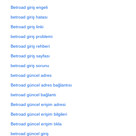
Betroad giriş engeli
betroad giriş hatası
Betroad giriş linki
betroad giriş problemi
Betroad giriş rehberi
Betroad giriş sayfası
betroad giriş sorunu
betroad güncel adres
Betroad güncel adres bağlantısı
betroad güncel bağlantı
Betroad güncel erişim adresi
Betroad güncel erişim bilgileri
Betroad güncel erişim tıkla
betroad güncel giriş