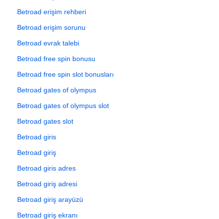
Betroad erişim rehberi
Betroad erişim sorunu
Betroad evrak talebi
Betroad free spin bonusu
Betroad free spin slot bonusları
Betroad gates of olympus
Betroad gates of olympus slot
Betroad gates slot
Betroad giris
Betroad giriş
Betroad giris adres
Betroad giriş adresi
Betroad giriş arayüzü
Betroad giriş ekranı