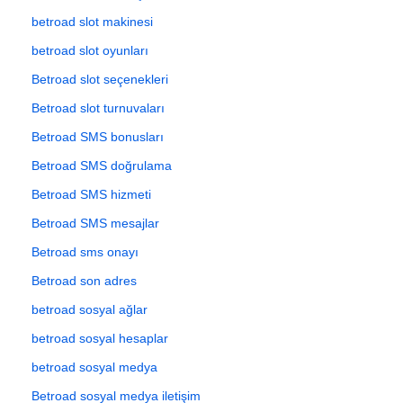
betroad slot makinesi
betroad slot oyunları
Betroad slot seçenekleri
Betroad slot turnuvaları
Betroad SMS bonusları
Betroad SMS doğrulama
Betroad SMS hizmeti
Betroad SMS mesajlar
Betroad sms onayı
Betroad son adres
betroad sosyal ağlar
betroad sosyal hesaplar
betroad sosyal medya
Betroad sosyal medya iletişim