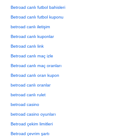
Betroad canlı futbol bahisleri
Betroad canlı futbol kuponu
betroad canlı iletişim
Betroad canlı kuponlar
Betroad canlı link
Betroad canlı maç izle
Betroad canlı maç oranları
Betroad canlı oran kupon
betroad canlı oranlar
betroad canlı rulet
betroad casino
betroad casino oyunları
Betroad çekim limitleri
Betroad çevrim şartı