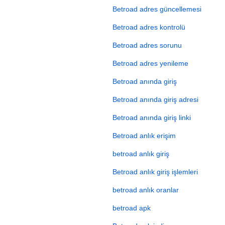
Betroad adres güncellemesi
Betroad adres kontrolü
Betroad adres sorunu
Betroad adres yenileme
Betroad anında giriş
Betroad anında giriş adresi
Betroad anında giriş linki
Betroad anlık erişim
betroad anlık giriş
Betroad anlık giriş işlemleri
betroad anlık oranlar
betroad apk