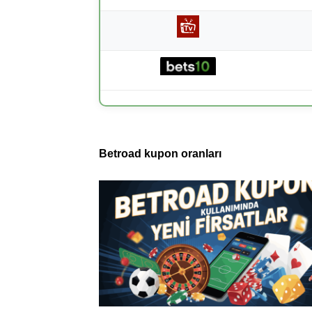
Betroad kupon oranları