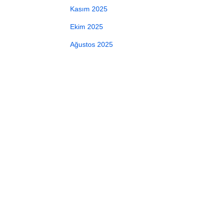
Kasım 2025
Ekim 2025
Ağustos 2025