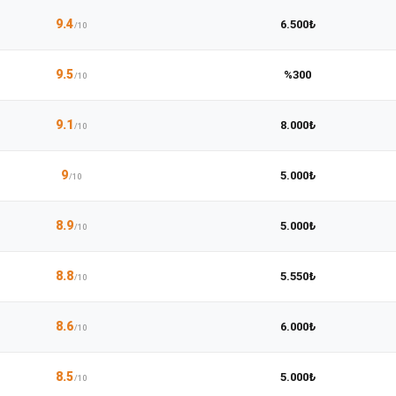
9.4
6.500₺
/10
9.5
%300
/10
9.1
8.000₺
/10
9
5.000₺
/10
8.9
5.000₺
/10
8.8
5.550₺
/10
8.6
6.000₺
/10
8.5
5.000₺
/10