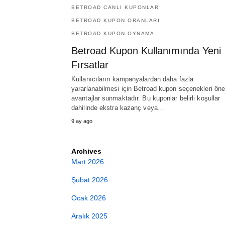
BETROAD CANLI KUPONLAR
BETROAD KUPON ORANLARI
BETROAD KUPON OYNAMA
Betroad Kupon Kullanımında Yeni
Fırsatlar
Kullanıcıların kampanyalardan daha fazla
yararlanabilmesi için Betroad kupon seçenekleri öne
avantajlar sunmaktadır. Bu kuponlar belirli koşullar
dahilinde ekstra kazanç veya…
9 ay ago
Archives
Mart 2026
Şubat 2026
Ocak 2026
Aralık 2025