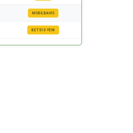
MOBILBAHIS
BETS10 YENI