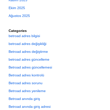
Ekim 2025
Ağustos 2025
Categories
betroad adres bilgisi
betroad adres değişikliği
Betroad adres değiştirme
betroad adres güncelleme
Betroad adres güncellemesi
Betroad adres kontrolü
Betroad adres sorunu
Betroad adres yenileme
Betroad anında giriş
Betroad anında giriş adresi