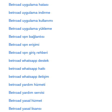
Betroad uygulama hatası
betroad uygulama indirme
Betroad uygulama kullanımı
Betroad uygulama yükleme
Betroad vpn bağlantısı
Betroad vpn erişimi
Betroad vpn giriş rehberi
betroad whatsapp destek
betroad whatsapp hattı
betroad whatsapp iletişim
betroad yardım hizmeti
Betroad yardım servisi
Betroad yasal hizmet
Betroad yasal lisansı