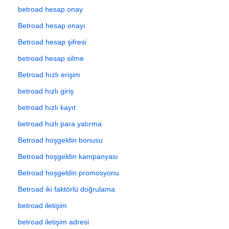
betroad hesap onay
Betroad hesap onayı
Betroad hesap şifresi
betroad hesap silme
Betroad hızlı erişim
betroad hızlı giriş
betroad hızlı kayıt
betroad hızlı para yatırma
Betroad hoşgeldin bonusu
Betroad hoşgeldin kampanyası
Betroad hoşgeldin promosyonu
Betroad iki faktörlü doğrulama
betroad iletişim
betroad iletişim adresi