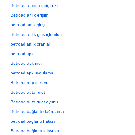
Betroad anında giriş linki
Betroad anlık erişim
betroad anlık giriş
Betroad anlık giriş işlemleri
betroad anlık oranlar
betroad apk
Betroad apk indir
betroad apk uygulama
Betroad app sorunu
Betroad auto rulet
Betroad auto rulet oyunu
Betroad bağlantı doğrulama
betroad bağlantı hatası
Betroad bağlantı kılavuzu