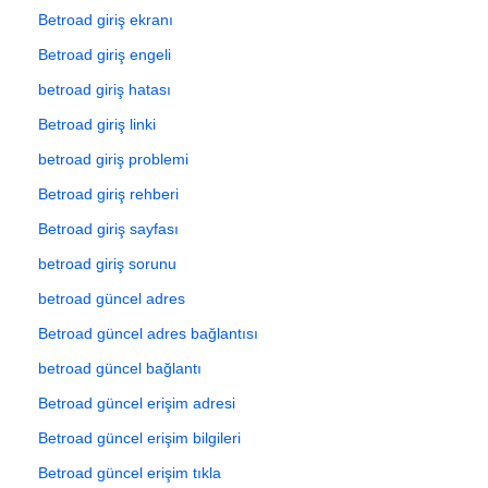
Betroad giriş ekranı
Betroad giriş engeli
betroad giriş hatası
Betroad giriş linki
betroad giriş problemi
Betroad giriş rehberi
Betroad giriş sayfası
betroad giriş sorunu
betroad güncel adres
Betroad güncel adres bağlantısı
betroad güncel bağlantı
Betroad güncel erişim adresi
Betroad güncel erişim bilgileri
Betroad güncel erişim tıkla