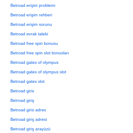
Betroad erişim problemi
Betroad erişim rehberi
Betroad erişim sorunu
Betroad evrak talebi
Betroad free spin bonusu
Betroad free spin slot bonusları
Betroad gates of olympus
Betroad gates of olympus slot
Betroad gates slot
Betroad giris
Betroad giriş
Betroad giris adres
Betroad giriş adresi
Betroad giriş arayüzü