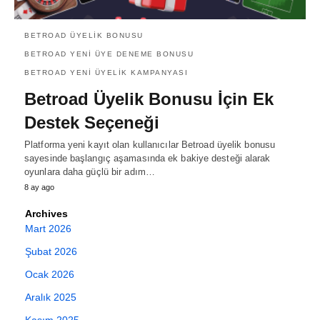
BETROAD ÜYELIK BONUSU
BETROAD YENI ÜYE DENEME BONUSU
BETROAD YENI ÜYELIK KAMPANYASI
Betroad Üyelik Bonusu İçin Ek
Destek Seçeneği
Platforma yeni kayıt olan kullanıcılar Betroad üyelik bonusu
sayesinde başlangıç aşamasında ek bakiye desteği alarak
oyunlara daha güçlü bir adım…
8 ay ago
Archives
Mart 2026
Şubat 2026
Ocak 2026
Aralık 2025
Kasım 2025