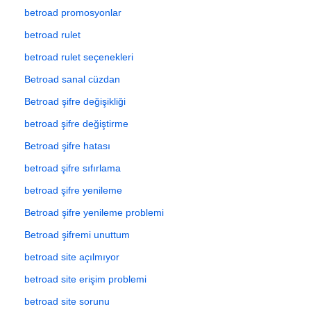
betroad promosyonlar
betroad rulet
betroad rulet seçenekleri
Betroad sanal cüzdan
Betroad şifre değişikliği
betroad şifre değiştirme
Betroad şifre hatası
betroad şifre sıfırlama
betroad şifre yenileme
Betroad şifre yenileme problemi
Betroad şifremi unuttum
betroad site açılmıyor
betroad site erişim problemi
betroad site sorunu