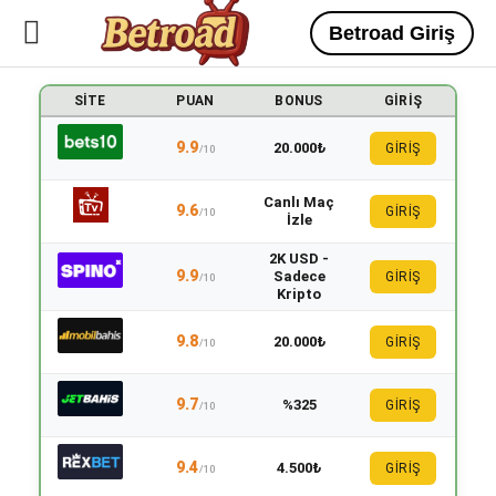
Betroad Giriş
SITE
PUAN
BONUS
GIRIŞ
9.9
20.000₺
GİRİŞ
/10
Canlı Maç
9.6
GİRİŞ
/10
İzle
2K USD -
9.9
Sadece
GİRİŞ
/10
Kripto
9.8
20.000₺
GİRİŞ
/10
9.7
%325
GİRİŞ
/10
9.4
4.500₺
GİRİŞ
/10