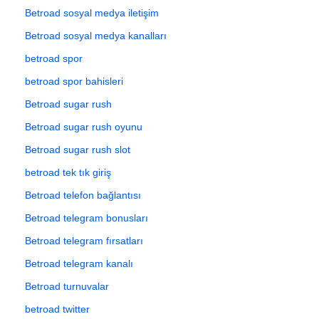
Betroad sosyal medya iletişim
Betroad sosyal medya kanalları
betroad spor
betroad spor bahisleri
Betroad sugar rush
Betroad sugar rush oyunu
Betroad sugar rush slot
betroad tek tık giriş
Betroad telefon bağlantısı
Betroad telegram bonusları
Betroad telegram fırsatları
Betroad telegram kanalı
Betroad turnuvalar
betroad twitter