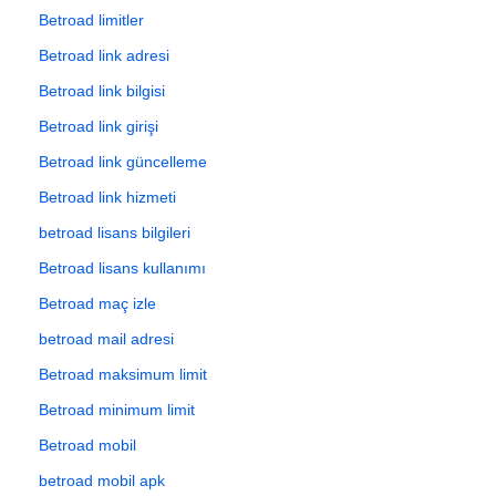
Betroad limitler
Betroad link adresi
Betroad link bilgisi
Betroad link girişi
Betroad link güncelleme
Betroad link hizmeti
betroad lisans bilgileri
Betroad lisans kullanımı
Betroad maç izle
betroad mail adresi
Betroad maksimum limit
Betroad minimum limit
Betroad mobil
betroad mobil apk