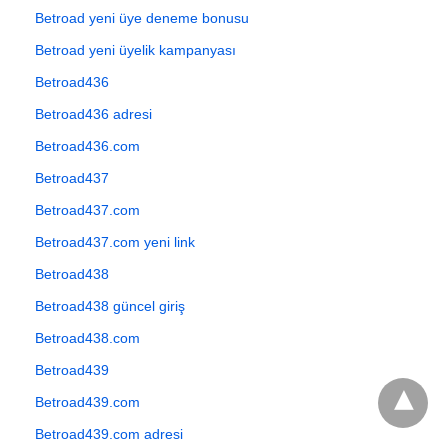
Betroad yeni üye deneme bonusu
Betroad yeni üyelik kampanyası
Betroad436
Betroad436 adresi
Betroad436.com
Betroad437
Betroad437.com
Betroad437.com yeni link
Betroad438
Betroad438 güncel giriş
Betroad438.com
Betroad439
Betroad439.com
Betroad439.com adresi