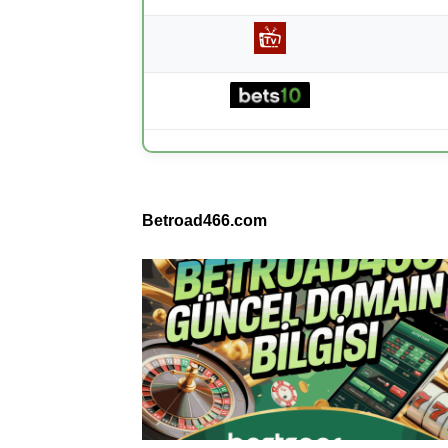
Betroad466.com