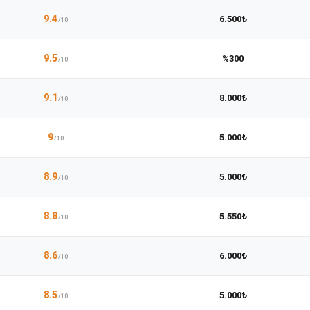
9.4
6.500₺
/10
9.5
%300
/10
9.1
8.000₺
/10
9
5.000₺
/10
8.9
5.000₺
/10
8.8
5.550₺
/10
8.6
6.000₺
/10
8.5
5.000₺
/10