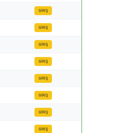
GİRİŞ
GİRİŞ
GİRİŞ
GİRİŞ
GİRİŞ
GİRİŞ
GİRİŞ
GİRİŞ