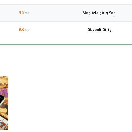
9.2
Maç izle giriş Yap
/10
9.6
Güvenli Giriş
/10