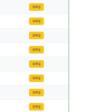
GİRİŞ
GİRİŞ
GİRİŞ
GİRİŞ
GİRİŞ
GİRİŞ
GİRİŞ
GİRİŞ