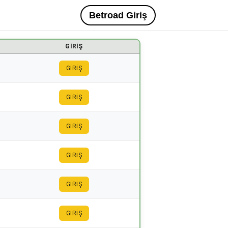
Betroad Giriş
GIRIŞ
GİRİŞ
GİRİŞ
GİRİŞ
GİRİŞ
GİRİŞ
GİRİŞ