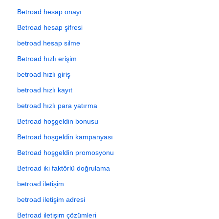
Betroad hesap onayı
Betroad hesap şifresi
betroad hesap silme
Betroad hızlı erişim
betroad hızlı giriş
betroad hızlı kayıt
betroad hızlı para yatırma
Betroad hoşgeldin bonusu
Betroad hoşgeldin kampanyası
Betroad hoşgeldin promosyonu
Betroad iki faktörlü doğrulama
betroad iletişim
betroad iletişim adresi
Betroad iletişim çözümleri