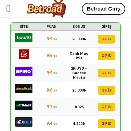
Betroad Giriş
SITE
PUAN
BONUS
GIRIŞ
9.9
20.000₺
GİRİŞ
/10
Canlı Maç
9.6
GİRİŞ
/10
İzle
2K USD -
9.9
Sadece
GİRİŞ
/10
Kripto
9.8
20.000₺
GİRİŞ
/10
9.7
%325
GİRİŞ
/10
9.4
4.500₺
GİRİŞ
/10