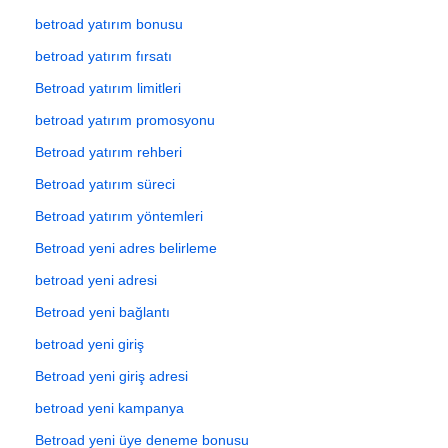
betroad yatırım bonusu
betroad yatırım fırsatı
Betroad yatırım limitleri
betroad yatırım promosyonu
Betroad yatırım rehberi
Betroad yatırım süreci
Betroad yatırım yöntemleri
Betroad yeni adres belirleme
betroad yeni adresi
Betroad yeni bağlantı
betroad yeni giriş
Betroad yeni giriş adresi
betroad yeni kampanya
Betroad yeni üye deneme bonusu