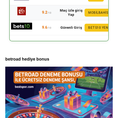
Maç izle giriş
9.2
MOBILBAHIS
/10
Yap
9.6
Güvenli Giriş
BETS10 YENI
/10
betroad hediye bonus