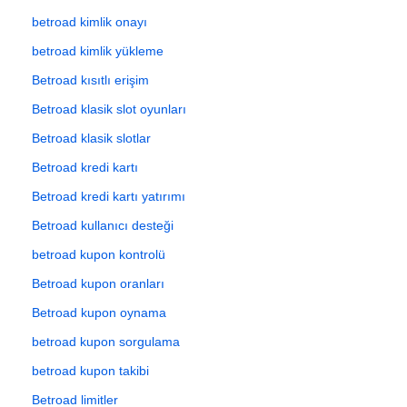
betroad kimlik onayı
betroad kimlik yükleme
Betroad kısıtlı erişim
Betroad klasik slot oyunları
Betroad klasik slotlar
Betroad kredi kartı
Betroad kredi kartı yatırımı
Betroad kullanıcı desteği
betroad kupon kontrolü
Betroad kupon oranları
Betroad kupon oynama
betroad kupon sorgulama
betroad kupon takibi
Betroad limitler