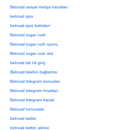
Betroad sosyal medya kanalları
betroad spor
betroad spor bahisleri
Betroad sugar rush
Betroad sugar rush oyunu
Betroad sugar rush slot
betroad tek tık giriş
Betroad telefon bağlantısı
Betroad telegram bonusları
Betroad telegram fırsatları
Betroad telegram kanalı
Betroad turnuvalar
betroad twitter
betroad twitter adresi