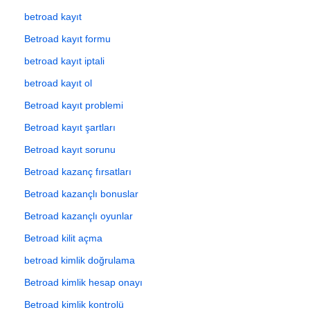
betroad kayıt
Betroad kayıt formu
betroad kayıt iptali
betroad kayıt ol
Betroad kayıt problemi
Betroad kayıt şartları
Betroad kayıt sorunu
Betroad kazanç fırsatları
Betroad kazançlı bonuslar
Betroad kazançlı oyunlar
Betroad kilit açma
betroad kimlik doğrulama
Betroad kimlik hesap onayı
Betroad kimlik kontrolü