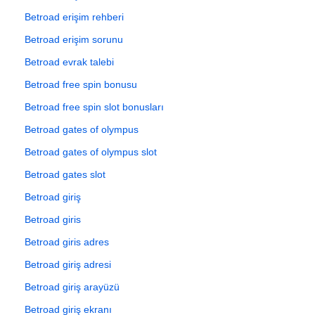
Betroad erişim rehberi
Betroad erişim sorunu
Betroad evrak talebi
Betroad free spin bonusu
Betroad free spin slot bonusları
Betroad gates of olympus
Betroad gates of olympus slot
Betroad gates slot
Betroad giriş
Betroad giris
Betroad giris adres
Betroad giriş adresi
Betroad giriş arayüzü
Betroad giriş ekranı