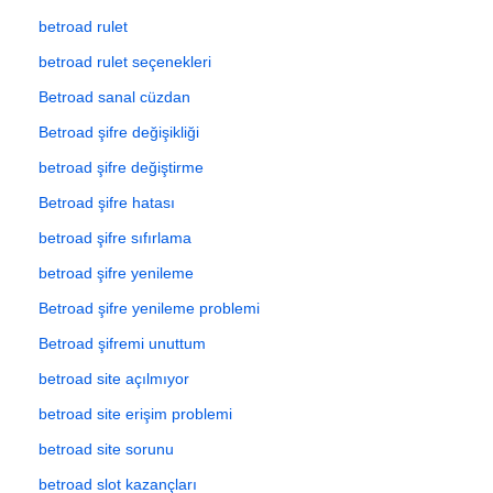
betroad rulet
betroad rulet seçenekleri
Betroad sanal cüzdan
Betroad şifre değişikliği
betroad şifre değiştirme
Betroad şifre hatası
betroad şifre sıfırlama
betroad şifre yenileme
Betroad şifre yenileme problemi
Betroad şifremi unuttum
betroad site açılmıyor
betroad site erişim problemi
betroad site sorunu
betroad slot kazançları