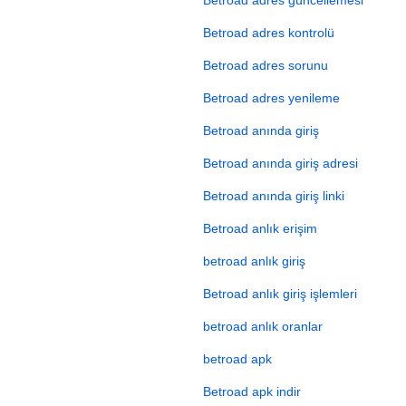
Betroad adres güncellemesi
Betroad adres kontrolü
Betroad adres sorunu
Betroad adres yenileme
Betroad anında giriş
Betroad anında giriş adresi
Betroad anında giriş linki
Betroad anlık erişim
betroad anlık giriş
Betroad anlık giriş işlemleri
betroad anlık oranlar
betroad apk
Betroad apk indir