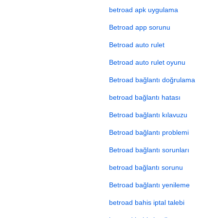
betroad apk uygulama
Betroad app sorunu
Betroad auto rulet
Betroad auto rulet oyunu
Betroad bağlantı doğrulama
betroad bağlantı hatası
Betroad bağlantı kılavuzu
Betroad bağlantı problemi
Betroad bağlantı sorunları
betroad bağlantı sorunu
Betroad bağlantı yenileme
betroad bahis iptal talebi