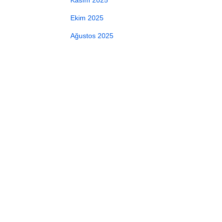
Kasım 2025
Ekim 2025
Ağustos 2025