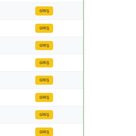
GİRİŞ
GİRİŞ
GİRİŞ
GİRİŞ
GİRİŞ
GİRİŞ
GİRİŞ
GİRİŞ