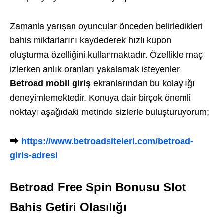
Zamanla yarışan oyuncular önceden belirledikleri
bahis miktarlarını kaydederek hızlı kupon
oluşturma özelliğini kullanmaktadır. Özellikle maç
izlerken anlık oranları yakalamak isteyenler
Betroad mobil giriş
ekranlarından bu kolaylığı
deneyimlemektedir. Konuya dair birçok önemli
noktayı aşağıdaki metinde sizlerle buluşturuyorum;
⮕
https://www.betroadsiteleri.com/betroad-
giris-adresi
Betroad Free Spin Bonusu Slot
Bahis Getiri Olasılığı