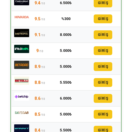
9.4
6.500₺
GİRİŞ
/10
9.5
%300
GİRİŞ
/10
9.1
8.000₺
GİRİŞ
/10
9
5.000₺
GİRİŞ
/10
8.9
5.000₺
GİRİŞ
/10
8.8
5.550₺
GİRİŞ
/10
8.6
6.000₺
GİRİŞ
/10
8.5
5.000₺
GİRİŞ
/10
8.4
5.500₺
GİRİŞ
/10