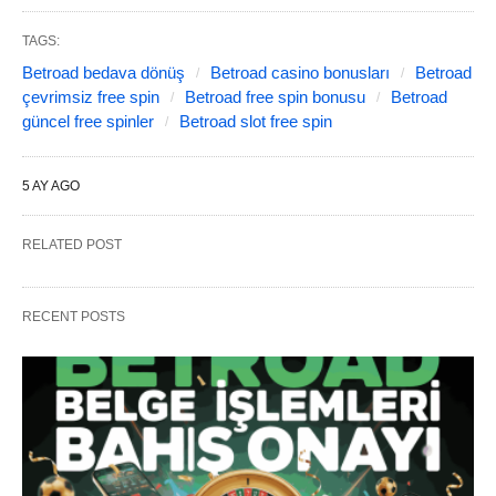
TAGS:
Betroad bedava dönüş
Betroad casino bonusları
Betroad
çevrimsiz free spin
Betroad free spin bonusu
Betroad
güncel free spinler
Betroad slot free spin
5 AY AGO
RELATED POST
RECENT POSTS