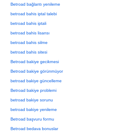
Betroad bağlantı yenileme
betroad bahis iptal talebi
betroad bahis iptali
betroad bahis lisansı
betroad bahis silme
betroad bahis sitesi
Betroad bakiye gecikmesi
Betroad bakiye görünmüyor
betroad bakiye güncelleme
Betroad bakiye problemi
betroad bakiye sorunu
betroad bakiye yenileme
Betroad başvuru formu
Betroad bedava bonuslar