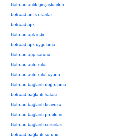
Betroad anlık giriş işlemleri
betroad anlık oranlar
betroad apk
Betroad apk indir
betroad apk uygulama
Betroad app sorunu
Betroad auto rulet
Betroad auto rulet oyunu
Betroad bağlantı doğrulama
betroad bağlantı hatası
Betroad bağlantı kılavuzu
Betroad bağlantı problemi
Betroad bağlantı sorunları
betroad bağlantı sorunu