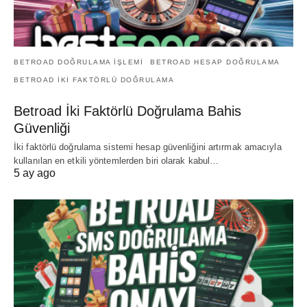
BETROAD DOĞRULAMA IŞLEMI
BETROAD HESAP DOĞRULAMA
BETROAD IKI FAKTÖRLÜ DOĞRULAMA
Betroad İki Faktörlü Doğrulama Bahis
Güvenliği
İki faktörlü doğrulama sistemi hesap güvenliğini artırmak amacıyla
kullanılan en etkili yöntemlerden biri olarak kabul…
5 ay ago