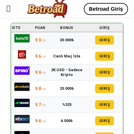
Betroad Giriş
SITE
PUAN
BONUS
GIRIŞ
9.9
20.000₺
GİRİŞ
/10
9.6
Canlı Maç İzle
GİRİŞ
/10
2K USD - Sadece
9.9
GİRİŞ
/10
Kripto
9.8
20.000₺
GİRİŞ
/10
9.7
%325
GİRİŞ
/10
9.4
4.500₺
GİRİŞ
/10