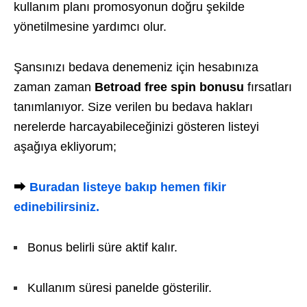
kullanım planı promosyonun doğru şekilde
yönetilmesine yardımcı olur.
Şansınızı bedava denemeniz için hesabınıza
zaman zaman
Betroad free spin bonusu
fırsatları
tanımlanıyor. Size verilen bu bedava hakları
nerelerde harcayabileceğinizi gösteren listeyi
aşağıya ekliyorum;
⮕
Buradan listeye bakıp hemen fikir
edinebilirsiniz.
Bonus belirli süre aktif kalır.
Kullanım süresi panelde gösterilir.