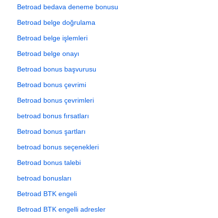
Betroad bedava deneme bonusu
Betroad belge doğrulama
Betroad belge işlemleri
Betroad belge onayı
Betroad bonus başvurusu
Betroad bonus çevrimi
Betroad bonus çevrimleri
betroad bonus fırsatları
Betroad bonus şartları
betroad bonus seçenekleri
Betroad bonus talebi
betroad bonusları
Betroad BTK engeli
Betroad BTK engelli adresler