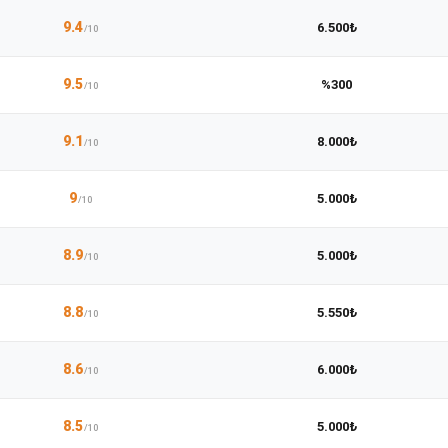
9.4
6.500₺
/10
9.5
%300
/10
9.1
8.000₺
/10
9
5.000₺
/10
8.9
5.000₺
/10
8.8
5.550₺
/10
8.6
6.000₺
/10
8.5
5.000₺
/10