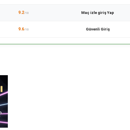
9.2
Maç izle giriş Yap
/10
9.6
Güvenli Giriş
/10