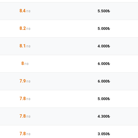
8.4
5.500₺
/10
8.2
5.000₺
/10
8.1
4.000₺
/10
8
6.000₺
/10
7.9
6.000₺
/10
7.8
5.000₺
/10
7.8
4.300₺
/10
7.8
3.050₺
/10