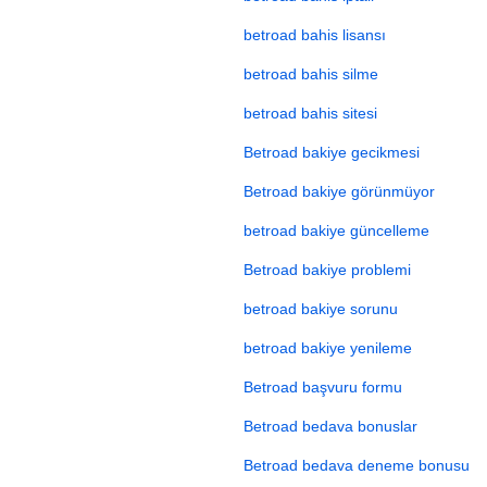
betroad bahis lisansı
betroad bahis silme
betroad bahis sitesi
Betroad bakiye gecikmesi
Betroad bakiye görünmüyor
betroad bakiye güncelleme
Betroad bakiye problemi
betroad bakiye sorunu
betroad bakiye yenileme
Betroad başvuru formu
Betroad bedava bonuslar
Betroad bedava deneme bonusu