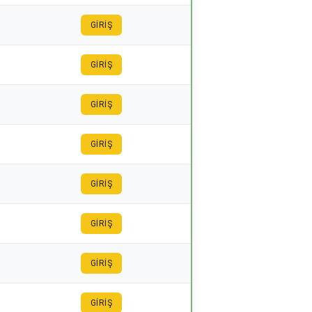
GİRİŞ
GİRİŞ
GİRİŞ
GİRİŞ
GİRİŞ
GİRİŞ
GİRİŞ
GİRİŞ