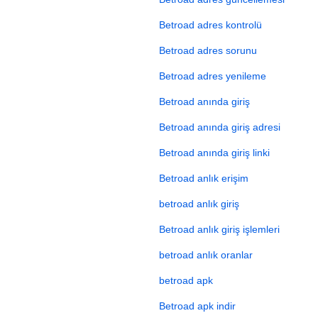
Betroad adres kontrolü
Betroad adres sorunu
Betroad adres yenileme
Betroad anında giriş
Betroad anında giriş adresi
Betroad anında giriş linki
Betroad anlık erişim
betroad anlık giriş
Betroad anlık giriş işlemleri
betroad anlık oranlar
betroad apk
Betroad apk indir