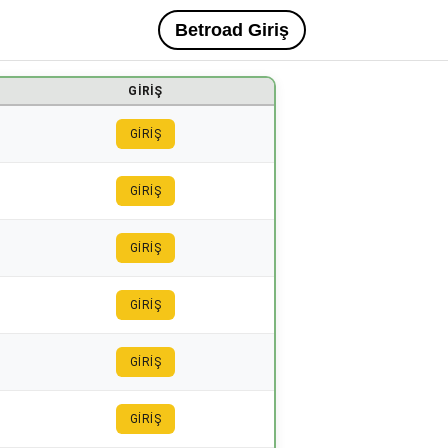
Betroad Giriş
GIRIŞ
GİRİŞ
GİRİŞ
GİRİŞ
GİRİŞ
GİRİŞ
GİRİŞ