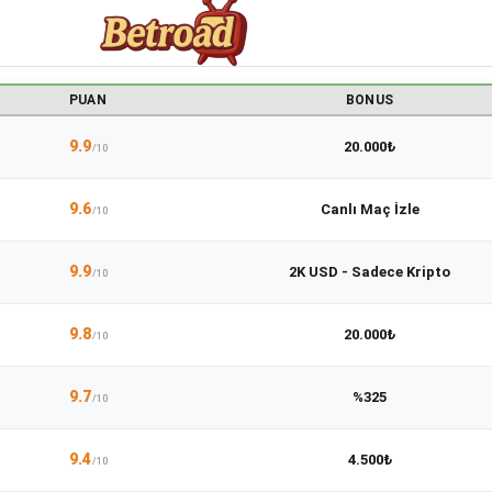
PUAN
BONUS
9.9
20.000₺
/10
9.6
Canlı Maç İzle
/10
9.9
2K USD - Sadece Kripto
/10
9.8
20.000₺
/10
9.7
%325
/10
9.4
4.500₺
/10