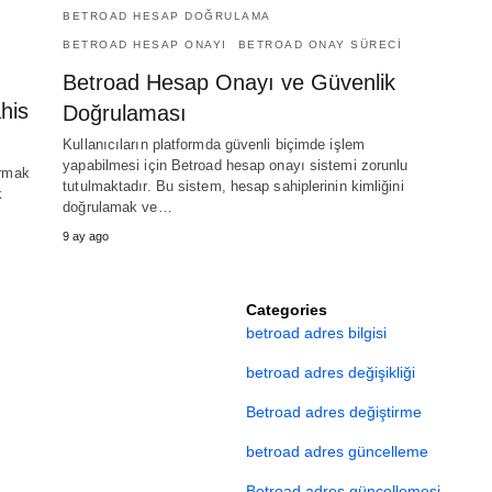
BETROAD HESAP DOĞRULAMA
BETROAD HESAP ONAYI
BETROAD ONAY SÜRECI
Betroad Hesap Onayı ve Güvenlik
his
Doğrulaması
Kullanıcıların platformda güvenli biçimde işlem
yapabilmesi için Betroad hesap onayı sistemi zorunlu
ırmak
tutulmaktadır. Bu sistem, hesap sahiplerinin kimliğini
k
doğrulamak ve…
9 ay ago
Categories
betroad adres bilgisi
betroad adres değişikliği
Betroad adres değiştirme
betroad adres güncelleme
Betroad adres güncellemesi