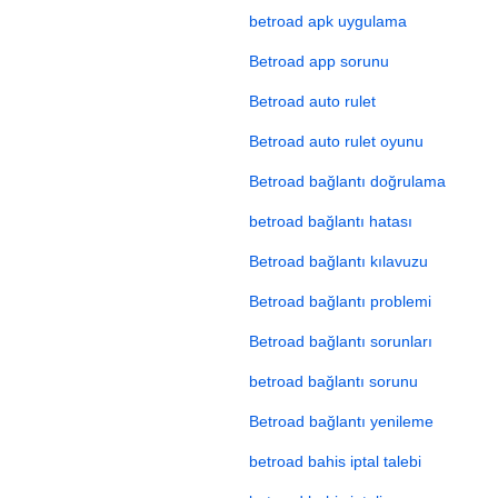
betroad apk uygulama
Betroad app sorunu
Betroad auto rulet
Betroad auto rulet oyunu
Betroad bağlantı doğrulama
betroad bağlantı hatası
Betroad bağlantı kılavuzu
Betroad bağlantı problemi
Betroad bağlantı sorunları
betroad bağlantı sorunu
Betroad bağlantı yenileme
betroad bahis iptal talebi