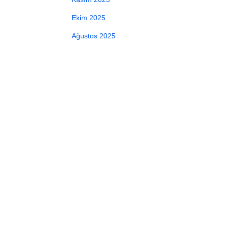
Ekim 2025
Ağustos 2025