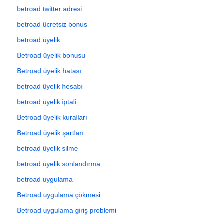
betroad twitter adresi
betroad ücretsiz bonus
betroad üyelik
Betroad üyelik bonusu
Betroad üyelik hatası
betroad üyelik hesabı
betroad üyelik iptali
Betroad üyelik kuralları
Betroad üyelik şartları
betroad üyelik silme
betroad üyelik sonlandırma
betroad uygulama
Betroad uygulama çökmesi
Betroad uygulama giriş problemi