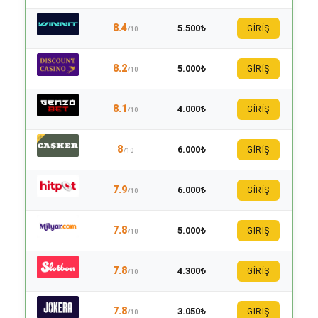
8.4
5.500₺
GİRİŞ
/10
8.2
5.000₺
GİRİŞ
/10
8.1
4.000₺
GİRİŞ
/10
8
6.000₺
GİRİŞ
/10
7.9
6.000₺
GİRİŞ
/10
7.8
5.000₺
GİRİŞ
/10
7.8
4.300₺
GİRİŞ
/10
7.8
3.050₺
GİRİŞ
/10