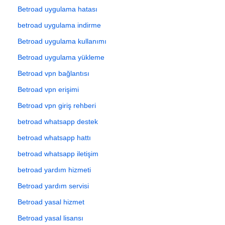
Betroad uygulama hatası
betroad uygulama indirme
Betroad uygulama kullanımı
Betroad uygulama yükleme
Betroad vpn bağlantısı
Betroad vpn erişimi
Betroad vpn giriş rehberi
betroad whatsapp destek
betroad whatsapp hattı
betroad whatsapp iletişim
betroad yardım hizmeti
Betroad yardım servisi
Betroad yasal hizmet
Betroad yasal lisansı