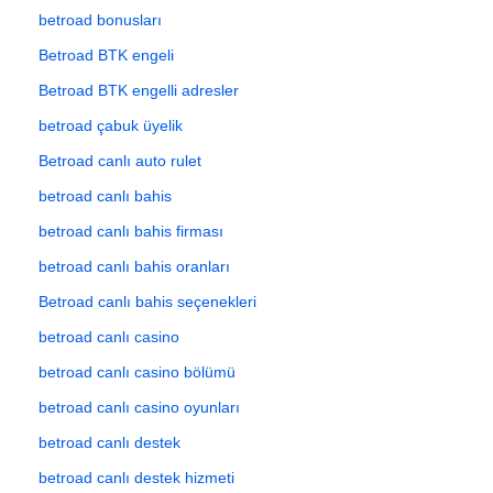
betroad bonusları
Betroad BTK engeli
Betroad BTK engelli adresler
betroad çabuk üyelik
Betroad canlı auto rulet
betroad canlı bahis
betroad canlı bahis firması
betroad canlı bahis oranları
Betroad canlı bahis seçenekleri
betroad canlı casino
betroad canlı casino bölümü
betroad canlı casino oyunları
betroad canlı destek
betroad canlı destek hizmeti