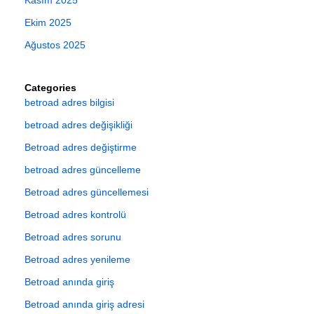
Ekim 2025
Ağustos 2025
Categories
betroad adres bilgisi
betroad adres değişikliği
Betroad adres değiştirme
betroad adres güncelleme
Betroad adres güncellemesi
Betroad adres kontrolü
Betroad adres sorunu
Betroad adres yenileme
Betroad anında giriş
Betroad anında giriş adresi