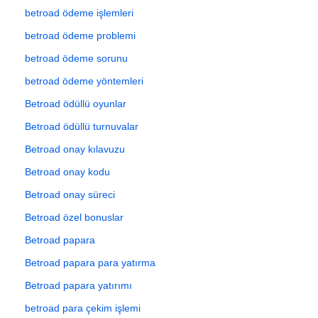
betroad ödeme işlemleri
betroad ödeme problemi
betroad ödeme sorunu
betroad ödeme yöntemleri
Betroad ödüllü oyunlar
Betroad ödüllü turnuvalar
Betroad onay kılavuzu
Betroad onay kodu
Betroad onay süreci
Betroad özel bonuslar
Betroad papara
Betroad papara para yatırma
Betroad papara yatırımı
betroad para çekim işlemi