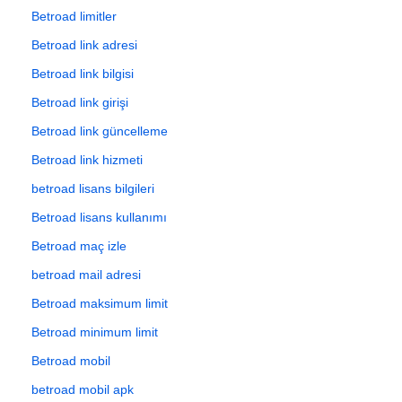
Betroad limitler
Betroad link adresi
Betroad link bilgisi
Betroad link girişi
Betroad link güncelleme
Betroad link hizmeti
betroad lisans bilgileri
Betroad lisans kullanımı
Betroad maç izle
betroad mail adresi
Betroad maksimum limit
Betroad minimum limit
Betroad mobil
betroad mobil apk