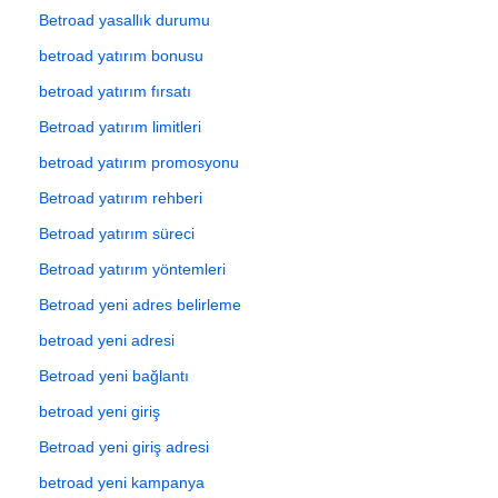
Betroad yasallık durumu
betroad yatırım bonusu
betroad yatırım fırsatı
Betroad yatırım limitleri
betroad yatırım promosyonu
Betroad yatırım rehberi
Betroad yatırım süreci
Betroad yatırım yöntemleri
Betroad yeni adres belirleme
betroad yeni adresi
Betroad yeni bağlantı
betroad yeni giriş
Betroad yeni giriş adresi
betroad yeni kampanya