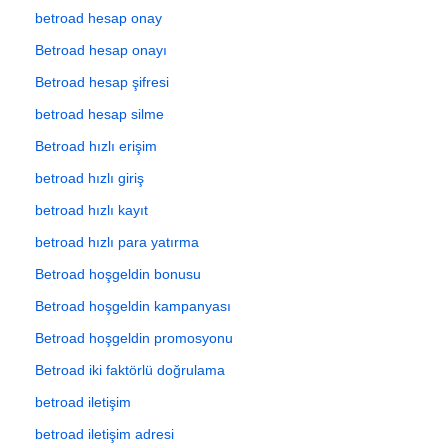
betroad hesap onay
Betroad hesap onayı
Betroad hesap şifresi
betroad hesap silme
Betroad hızlı erişim
betroad hızlı giriş
betroad hızlı kayıt
betroad hızlı para yatırma
Betroad hoşgeldin bonusu
Betroad hoşgeldin kampanyası
Betroad hoşgeldin promosyonu
Betroad iki faktörlü doğrulama
betroad iletişim
betroad iletişim adresi