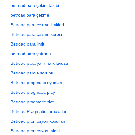
betroad para çekim talebi
betroad para çekme
Betroad para çekme limitleri
Betroad para çekme süreci
Betroad para limiti
betroad para yatırma
Betroad para yatırma kılavuzu
Betroad parola sorunu
Betroad pragmatic oyunları
Betroad pragmatic play
Betroad pragmatic slot
Betroad Pragmatic turnuvalar
Betroad promosyon koşulları
Betroad promosyon talebi