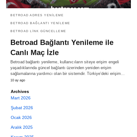
BETROAD ADRES YENILEME
BETROAD BAĞLANTI YENILEME
BETROAD LINK GÜNCELLEME
Betroad Bağlantı Yenileme ile
Canlı Maç İzle
Betroad bağlantı yenileme, kullanıcıların siteye erişim engeli
yaşadıklarında güncel bağlantı üzerinden yeniden erişim
sağlamalarına yardımcı olan bir sistemdir. Türkiye’deki erişim…
10 ay ago
Archives
Mart 2026
Şubat 2026
Ocak 2026
Aralık 2025
Kasım 2025