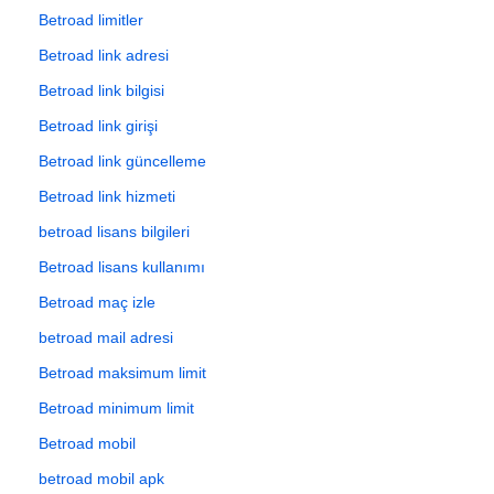
Betroad limitler
Betroad link adresi
Betroad link bilgisi
Betroad link girişi
Betroad link güncelleme
Betroad link hizmeti
betroad lisans bilgileri
Betroad lisans kullanımı
Betroad maç izle
betroad mail adresi
Betroad maksimum limit
Betroad minimum limit
Betroad mobil
betroad mobil apk