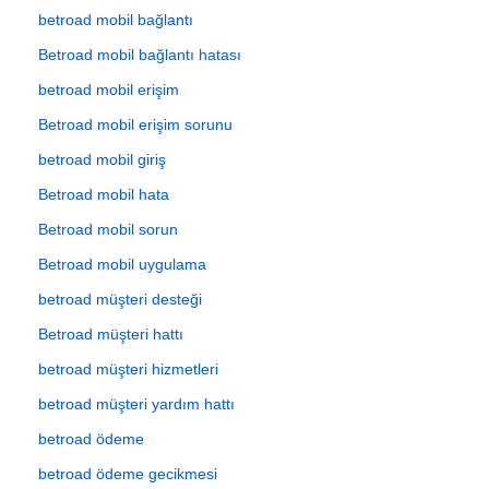
betroad mobil bağlantı
Betroad mobil bağlantı hatası
betroad mobil erişim
Betroad mobil erişim sorunu
betroad mobil giriş
Betroad mobil hata
Betroad mobil sorun
Betroad mobil uygulama
betroad müşteri desteği
Betroad müşteri hattı
betroad müşteri hizmetleri
betroad müşteri yardım hattı
betroad ödeme
betroad ödeme gecikmesi