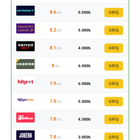
8.4
5.500₺
GİRİŞ
/10
8.2
5.000₺
GİRİŞ
/10
8.1
4.000₺
GİRİŞ
/10
8
6.000₺
GİRİŞ
/10
7.9
6.000₺
GİRİŞ
/10
7.8
5.000₺
GİRİŞ
/10
7.8
4.300₺
GİRİŞ
/10
7.8
3.050₺
GİRİŞ
/10