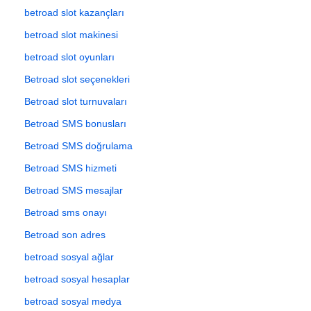
betroad slot kazançları
betroad slot makinesi
betroad slot oyunları
Betroad slot seçenekleri
Betroad slot turnuvaları
Betroad SMS bonusları
Betroad SMS doğrulama
Betroad SMS hizmeti
Betroad SMS mesajlar
Betroad sms onayı
Betroad son adres
betroad sosyal ağlar
betroad sosyal hesaplar
betroad sosyal medya