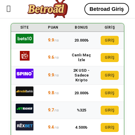
Betroad Giriş
SITE
PUAN
BONUS
GIRIŞ
9.9
20.000₺
GİRİŞ
/10
Canlı Maç
9.6
GİRİŞ
/10
İzle
2K USD -
9.9
Sadece
GİRİŞ
/10
Kripto
9.8
20.000₺
GİRİŞ
/10
9.7
%325
GİRİŞ
/10
9.4
4.500₺
GİRİŞ
/10