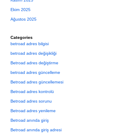
Ekim 2025
Ağustos 2025
Categories
betroad adres bilgisi
betroad adres değişikliği
Betroad adres değiştirme
betroad adres güncelleme
Betroad adres güncellemesi
Betroad adres kontrolü
Betroad adres sorunu
Betroad adres yenileme
Betroad anında giriş
Betroad anında giriş adresi