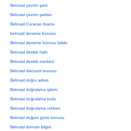
Betroad çevrim şartı
Betroad çevrim şartları
Betroad Curacao lisansı
betroad deneme bonusu
Betroad deneme bonusu talebi
Betroad destek hattı
Betroad destek merkezi
Betroad discount bonusu
Betroad doğru adres
Betroad doğrulama işlemi
Betroad doğrulama kodu
Betroad doğrulama rehberi
Betroad doğum günü bonusu
Betroad domain bilgisi