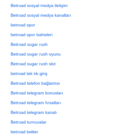
Betroad sosyal medya iletişim
Betroad sosyal medya kanalları
betroad spor
betroad spor bahisleri
Betroad sugar rush
Betroad sugar rush oyunu
Betroad sugar rush slot
betroad tek tık giriş
Betroad telefon bağlantısı
Betroad telegram bonusları
Betroad telegram fırsatları
Betroad telegram kanalı
Betroad turnuvalar
betroad twitter