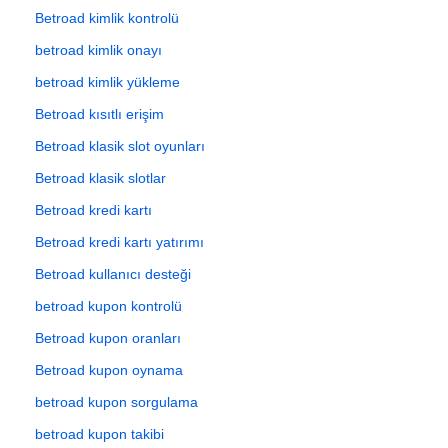
Betroad kimlik kontrolü
betroad kimlik onayı
betroad kimlik yükleme
Betroad kısıtlı erişim
Betroad klasik slot oyunları
Betroad klasik slotlar
Betroad kredi kartı
Betroad kredi kartı yatırımı
Betroad kullanıcı desteği
betroad kupon kontrolü
Betroad kupon oranları
Betroad kupon oynama
betroad kupon sorgulama
betroad kupon takibi