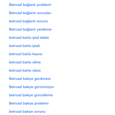
Betroad bağlantı problemi
Betroad bağlantı sorunları
betroad bağlantı sorunu
Betroad bağlantı yenileme
betroad bahis iptal talebi
betroad bahis iptali
betroad bahis lisansı
betroad bahis silme
betroad bahis sitesi
Betroad bakiye gecikmesi
Betroad bakiye görünmüyor
betroad bakiye güncelleme
Betroad bakiye problemi
betroad bakiye sorunu