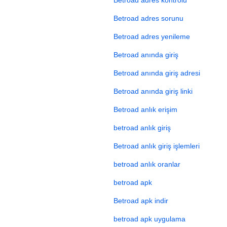
Betroad adres kontrolü
Betroad adres sorunu
Betroad adres yenileme
Betroad anında giriş
Betroad anında giriş adresi
Betroad anında giriş linki
Betroad anlık erişim
betroad anlık giriş
Betroad anlık giriş işlemleri
betroad anlık oranlar
betroad apk
Betroad apk indir
betroad apk uygulama