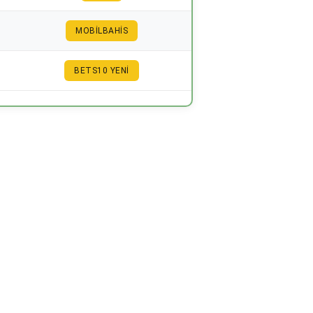
MOBILBAHIS
BETS10 YENI