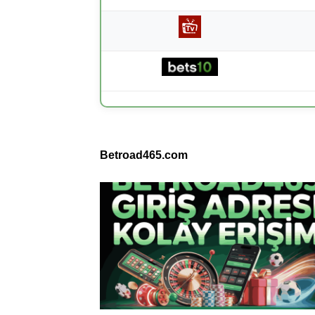
Betroad465.com