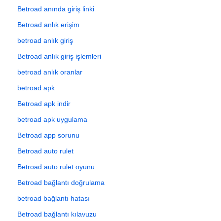
Betroad anında giriş linki
Betroad anlık erişim
betroad anlık giriş
Betroad anlık giriş işlemleri
betroad anlık oranlar
betroad apk
Betroad apk indir
betroad apk uygulama
Betroad app sorunu
Betroad auto rulet
Betroad auto rulet oyunu
Betroad bağlantı doğrulama
betroad bağlantı hatası
Betroad bağlantı kılavuzu