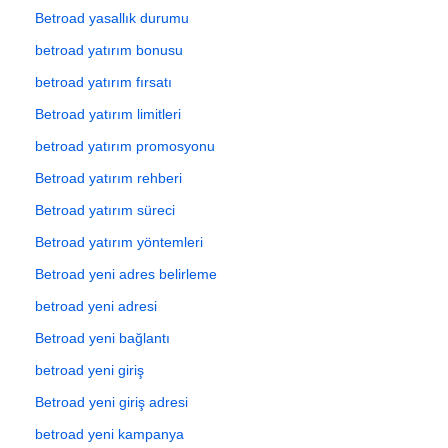
Betroad yasallık durumu
betroad yatırım bonusu
betroad yatırım fırsatı
Betroad yatırım limitleri
betroad yatırım promosyonu
Betroad yatırım rehberi
Betroad yatırım süreci
Betroad yatırım yöntemleri
Betroad yeni adres belirleme
betroad yeni adresi
Betroad yeni bağlantı
betroad yeni giriş
Betroad yeni giriş adresi
betroad yeni kampanya