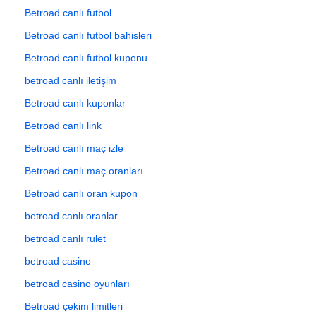
Betroad canlı futbol
Betroad canlı futbol bahisleri
Betroad canlı futbol kuponu
betroad canlı iletişim
Betroad canlı kuponlar
Betroad canlı link
Betroad canlı maç izle
Betroad canlı maç oranları
Betroad canlı oran kupon
betroad canlı oranlar
betroad canlı rulet
betroad casino
betroad casino oyunları
Betroad çekim limitleri