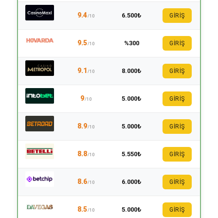
9.4
6.500₺
GİRİŞ
/10
9.5
%300
GİRİŞ
/10
9.1
8.000₺
GİRİŞ
/10
9
5.000₺
GİRİŞ
/10
8.9
5.000₺
GİRİŞ
/10
8.8
5.550₺
GİRİŞ
/10
8.6
6.000₺
GİRİŞ
/10
8.5
5.000₺
GİRİŞ
/10