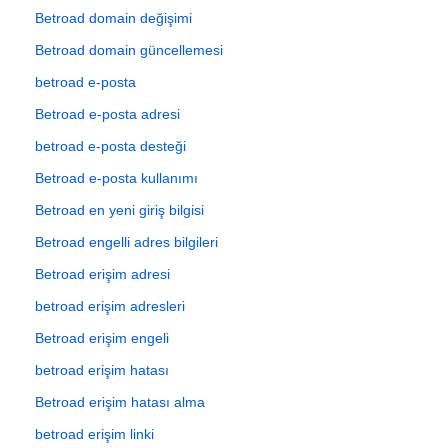
Betroad domain değişimi
Betroad domain güncellemesi
betroad e-posta
Betroad e-posta adresi
betroad e-posta desteği
Betroad e-posta kullanımı
Betroad en yeni giriş bilgisi
Betroad engelli adres bilgileri
Betroad erişim adresi
betroad erişim adresleri
Betroad erişim engeli
betroad erişim hatası
Betroad erişim hatası alma
betroad erişim linki