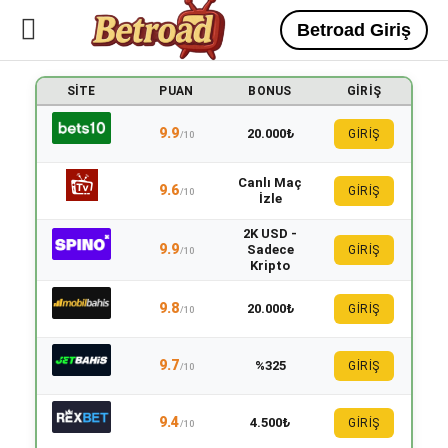
Betroad Giriş
SITE
PUAN
BONUS
GIRIŞ
9.9
20.000₺
GİRİŞ
/10
Canlı Maç
9.6
GİRİŞ
/10
İzle
2K USD -
9.9
Sadece
GİRİŞ
/10
Kripto
9.8
20.000₺
GİRİŞ
/10
9.7
%325
GİRİŞ
/10
9.4
4.500₺
GİRİŞ
/10