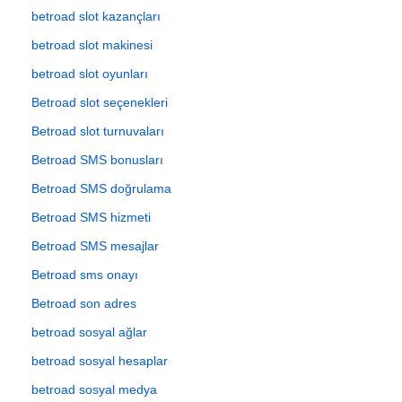
betroad slot kazançları
betroad slot makinesi
betroad slot oyunları
Betroad slot seçenekleri
Betroad slot turnuvaları
Betroad SMS bonusları
Betroad SMS doğrulama
Betroad SMS hizmeti
Betroad SMS mesajlar
Betroad sms onayı
Betroad son adres
betroad sosyal ağlar
betroad sosyal hesaplar
betroad sosyal medya