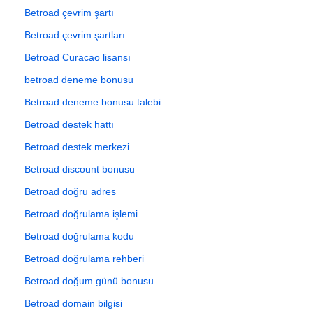
Betroad çevrim şartı
Betroad çevrim şartları
Betroad Curacao lisansı
betroad deneme bonusu
Betroad deneme bonusu talebi
Betroad destek hattı
Betroad destek merkezi
Betroad discount bonusu
Betroad doğru adres
Betroad doğrulama işlemi
Betroad doğrulama kodu
Betroad doğrulama rehberi
Betroad doğum günü bonusu
Betroad domain bilgisi