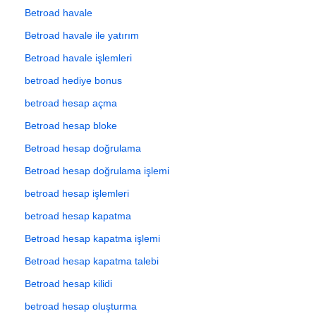
Betroad havale
Betroad havale ile yatırım
Betroad havale işlemleri
betroad hediye bonus
betroad hesap açma
Betroad hesap bloke
Betroad hesap doğrulama
Betroad hesap doğrulama işlemi
betroad hesap işlemleri
betroad hesap kapatma
Betroad hesap kapatma işlemi
Betroad hesap kapatma talebi
Betroad hesap kilidi
betroad hesap oluşturma