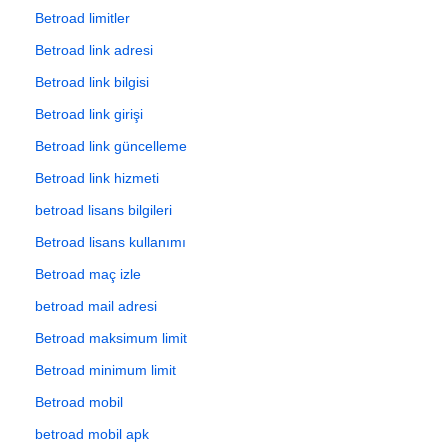
Betroad limitler
Betroad link adresi
Betroad link bilgisi
Betroad link girişi
Betroad link güncelleme
Betroad link hizmeti
betroad lisans bilgileri
Betroad lisans kullanımı
Betroad maç izle
betroad mail adresi
Betroad maksimum limit
Betroad minimum limit
Betroad mobil
betroad mobil apk