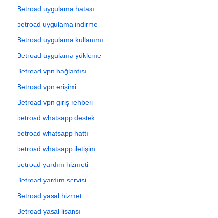
Betroad uygulama hatası
betroad uygulama indirme
Betroad uygulama kullanımı
Betroad uygulama yükleme
Betroad vpn bağlantısı
Betroad vpn erişimi
Betroad vpn giriş rehberi
betroad whatsapp destek
betroad whatsapp hattı
betroad whatsapp iletişim
betroad yardım hizmeti
Betroad yardım servisi
Betroad yasal hizmet
Betroad yasal lisansı