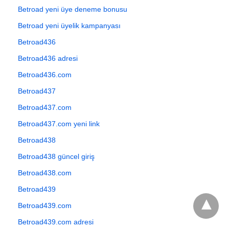
Betroad yeni üye deneme bonusu
Betroad yeni üyelik kampanyası
Betroad436
Betroad436 adresi
Betroad436.com
Betroad437
Betroad437.com
Betroad437.com yeni link
Betroad438
Betroad438 güncel giriş
Betroad438.com
Betroad439
Betroad439.com
Betroad439.com adresi