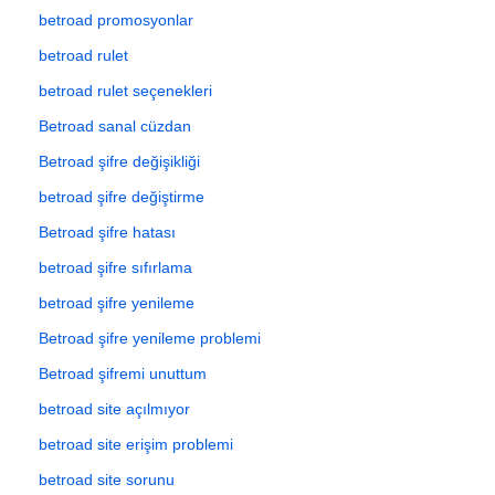
betroad promosyonlar
betroad rulet
betroad rulet seçenekleri
Betroad sanal cüzdan
Betroad şifre değişikliği
betroad şifre değiştirme
Betroad şifre hatası
betroad şifre sıfırlama
betroad şifre yenileme
Betroad şifre yenileme problemi
Betroad şifremi unuttum
betroad site açılmıyor
betroad site erişim problemi
betroad site sorunu