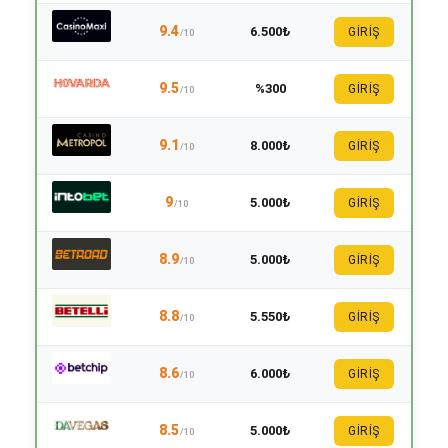
9.4
6.500₺
GİRİŞ
/10
9.5
%300
GİRİŞ
/10
9.1
8.000₺
GİRİŞ
/10
9
5.000₺
GİRİŞ
/10
8.9
5.000₺
GİRİŞ
/10
8.8
5.550₺
GİRİŞ
/10
8.6
6.000₺
GİRİŞ
/10
8.5
5.000₺
GİRİŞ
/10