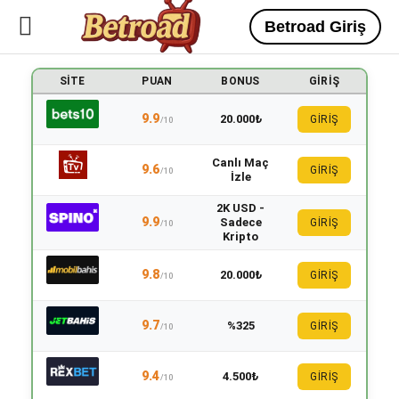
Betroad Giriş
SITE
PUAN
BONUS
GIRIŞ
9.9
20.000₺
GİRİŞ
/10
Canlı Maç
9.6
GİRİŞ
/10
İzle
2K USD -
9.9
Sadece
GİRİŞ
/10
Kripto
9.8
20.000₺
GİRİŞ
/10
9.7
%325
GİRİŞ
/10
9.4
4.500₺
GİRİŞ
/10