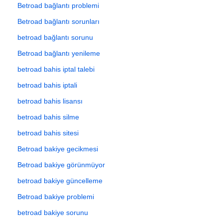
Betroad bağlantı problemi
Betroad bağlantı sorunları
betroad bağlantı sorunu
Betroad bağlantı yenileme
betroad bahis iptal talebi
betroad bahis iptali
betroad bahis lisansı
betroad bahis silme
betroad bahis sitesi
Betroad bakiye gecikmesi
Betroad bakiye görünmüyor
betroad bakiye güncelleme
Betroad bakiye problemi
betroad bakiye sorunu