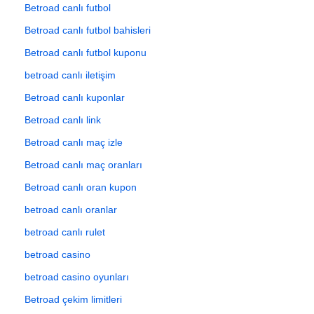
Betroad canlı futbol
Betroad canlı futbol bahisleri
Betroad canlı futbol kuponu
betroad canlı iletişim
Betroad canlı kuponlar
Betroad canlı link
Betroad canlı maç izle
Betroad canlı maç oranları
Betroad canlı oran kupon
betroad canlı oranlar
betroad canlı rulet
betroad casino
betroad casino oyunları
Betroad çekim limitleri