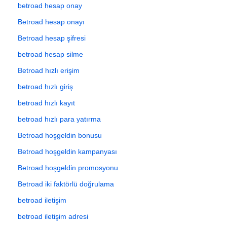
betroad hesap onay
Betroad hesap onayı
Betroad hesap şifresi
betroad hesap silme
Betroad hızlı erişim
betroad hızlı giriş
betroad hızlı kayıt
betroad hızlı para yatırma
Betroad hoşgeldin bonusu
Betroad hoşgeldin kampanyası
Betroad hoşgeldin promosyonu
Betroad iki faktörlü doğrulama
betroad iletişim
betroad iletişim adresi