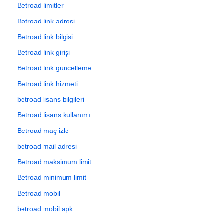
Betroad limitler
Betroad link adresi
Betroad link bilgisi
Betroad link girişi
Betroad link güncelleme
Betroad link hizmeti
betroad lisans bilgileri
Betroad lisans kullanımı
Betroad maç izle
betroad mail adresi
Betroad maksimum limit
Betroad minimum limit
Betroad mobil
betroad mobil apk