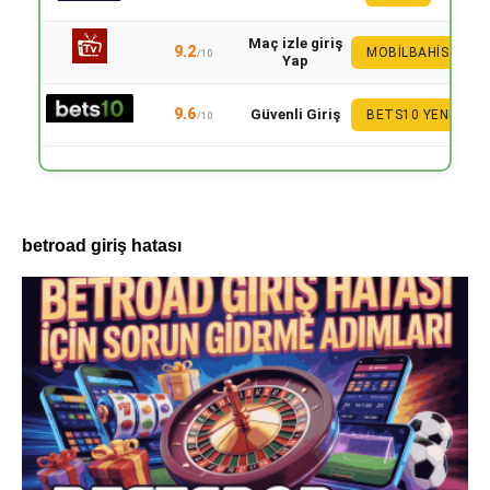
Maç izle giriş
9.2
MOBILBAHIS
/10
Yap
9.6
Güvenli Giriş
BETS10 YENI
/10
betroad giriş hatası