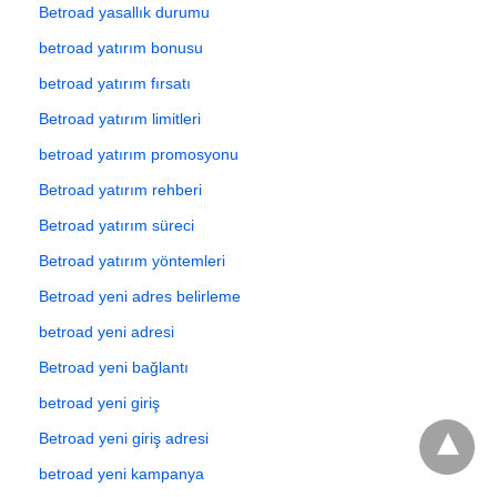
Betroad yasallık durumu
betroad yatırım bonusu
betroad yatırım fırsatı
Betroad yatırım limitleri
betroad yatırım promosyonu
Betroad yatırım rehberi
Betroad yatırım süreci
Betroad yatırım yöntemleri
Betroad yeni adres belirleme
betroad yeni adresi
Betroad yeni bağlantı
betroad yeni giriş
Betroad yeni giriş adresi
betroad yeni kampanya