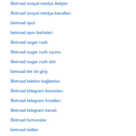
Betroad sosyal medya iletişim
Betroad sosyal medya kanalları
betroad spor
betroad spor bahisleri
Betroad sugar rush
Betroad sugar rush oyunu
Betroad sugar rush slot
betroad tek tık giriş
Betroad telefon bağlantısı
Betroad telegram bonusları
Betroad telegram fırsatları
Betroad telegram kanalı
Betroad turnuvalar
betroad twitter