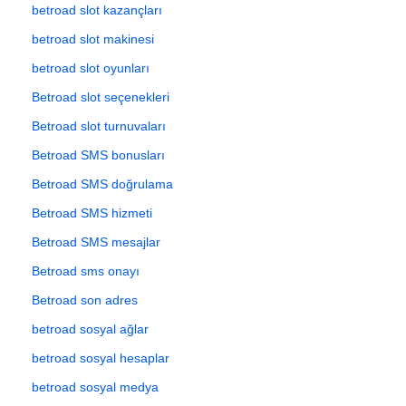
betroad slot kazançları
betroad slot makinesi
betroad slot oyunları
Betroad slot seçenekleri
Betroad slot turnuvaları
Betroad SMS bonusları
Betroad SMS doğrulama
Betroad SMS hizmeti
Betroad SMS mesajlar
Betroad sms onayı
Betroad son adres
betroad sosyal ağlar
betroad sosyal hesaplar
betroad sosyal medya