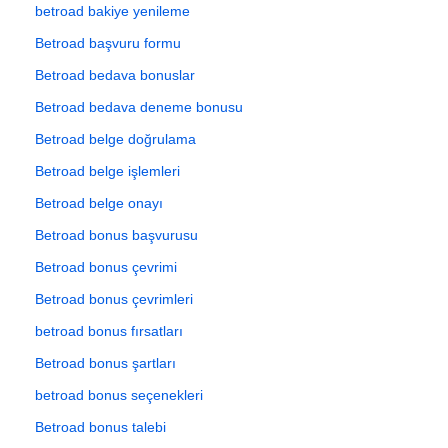
betroad bakiye yenileme
Betroad başvuru formu
Betroad bedava bonuslar
Betroad bedava deneme bonusu
Betroad belge doğrulama
Betroad belge işlemleri
Betroad belge onayı
Betroad bonus başvurusu
Betroad bonus çevrimi
Betroad bonus çevrimleri
betroad bonus fırsatları
Betroad bonus şartları
betroad bonus seçenekleri
Betroad bonus talebi