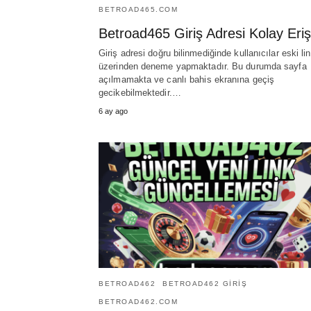
BETROAD465.COM
Betroad465 Giriş Adresi Kolay Eri
Giriş adresi doğru bilinmediğinde kullanıcılar eski lin
üzerinden deneme yapmaktadır. Bu durumda sayfa
açılmamakta ve canlı bahis ekranına geçiş
gecikebilmektedir.…
6 ay ago
BETROAD462
BETROAD462 GIRIŞ
BETROAD462.COM