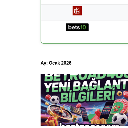
Ay:
Ocak 2026