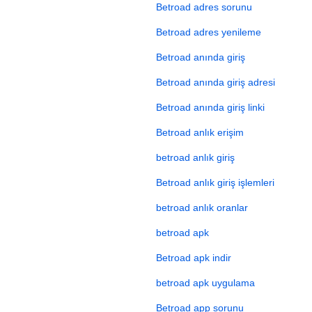
Betroad adres sorunu
Betroad adres yenileme
Betroad anında giriş
Betroad anında giriş adresi
Betroad anında giriş linki
Betroad anlık erişim
betroad anlık giriş
Betroad anlık giriş işlemleri
betroad anlık oranlar
betroad apk
Betroad apk indir
betroad apk uygulama
Betroad app sorunu