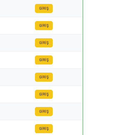
GİRİŞ
GİRİŞ
GİRİŞ
GİRİŞ
GİRİŞ
GİRİŞ
GİRİŞ
GİRİŞ