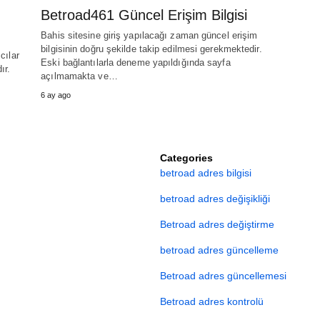
Betroad461 Güncel Erişim Bilgisi
Bahis sitesine giriş yapılacağı zaman güncel erişim
bilgisinin doğru şekilde takip edilmesi gerekmektedir.
cılar
Eski bağlantılarla deneme yapıldığında sayfa
ır.
açılmamakta ve…
6 ay ago
Categories
betroad adres bilgisi
betroad adres değişikliği
Betroad adres değiştirme
betroad adres güncelleme
Betroad adres güncellemesi
Betroad adres kontrolü