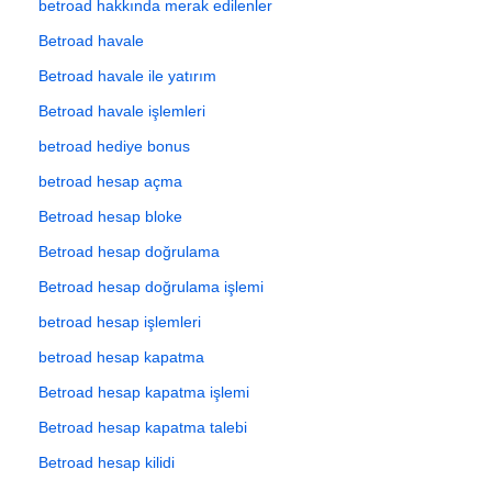
betroad hakkında merak edilenler
Betroad havale
Betroad havale ile yatırım
Betroad havale işlemleri
betroad hediye bonus
betroad hesap açma
Betroad hesap bloke
Betroad hesap doğrulama
Betroad hesap doğrulama işlemi
betroad hesap işlemleri
betroad hesap kapatma
Betroad hesap kapatma işlemi
Betroad hesap kapatma talebi
Betroad hesap kilidi