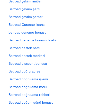
Betroad çekim limitleri
Betroad çevrim şartı
Betroad çevrim şartları
Betroad Curacao lisansı
betroad deneme bonusu
Betroad deneme bonusu talebi
Betroad destek hattı
Betroad destek merkezi
Betroad discount bonusu
Betroad doğru adres
Betroad doğrulama işlemi
Betroad doğrulama kodu
Betroad doğrulama rehberi
Betroad doğum günü bonusu