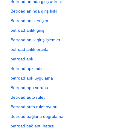
Betroad anında giriş adresi
Betroad anında giriş linki
Betroad anlık erişim
betroad anlık giriş
Betroad anlık giriş işlemleri
betroad anlık oranlar
betroad apk
Betroad apk indir
betroad apk uygulama
Betroad app sorunu
Betroad auto rulet
Betroad auto rulet oyunu
Betroad bağlantı doğrulama
betroad bağlantı hatası