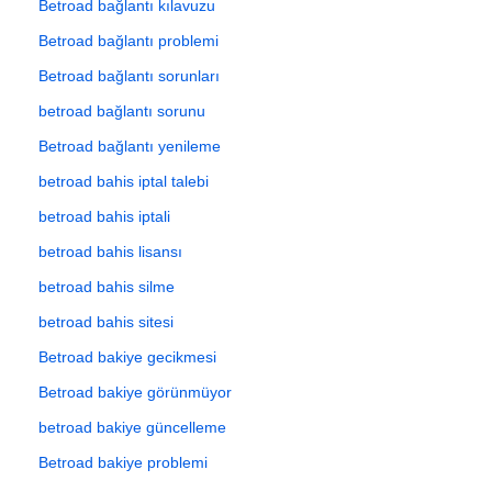
Betroad bağlantı kılavuzu
Betroad bağlantı problemi
Betroad bağlantı sorunları
betroad bağlantı sorunu
Betroad bağlantı yenileme
betroad bahis iptal talebi
betroad bahis iptali
betroad bahis lisansı
betroad bahis silme
betroad bahis sitesi
Betroad bakiye gecikmesi
Betroad bakiye görünmüyor
betroad bakiye güncelleme
Betroad bakiye problemi