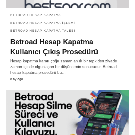
BETROAD HESAP KAPATMA
BETROAD HESAP KAPATMA IŞLEMI
BETROAD HESAP KAPATMA TALEBI
Betroad Hesap Kapatma
Kullanıcı Çıkış Prosedürü
Hesap kapatma kararı çoğu zaman anlık bir tepkiden ziyade
zaman içinde olgunlaşan bir düşüncenin sonucudur. Betroad
hesap kapatma prosedürü bu…
8 ay ago