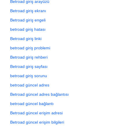
Betroad giriş arayüzü
Betroad giriş ekranı
Betroad giriş engeli
betroad giriş hatası
Betroad giriş linki
betroad giriş problemi
Betroad giriş rehberi
Betroad giriş sayfası
betroad giriş sorunu
betroad güncel adres
Betroad güncel adres bağlantısı
betroad güncel bağlantı
Betroad güncel erişim adresi
Betroad güncel erişim bilgileri