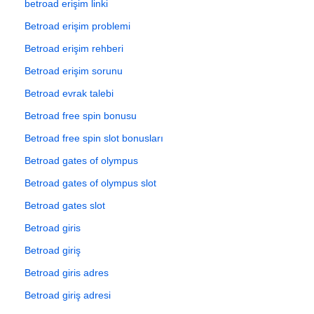
betroad erişim linki
Betroad erişim problemi
Betroad erişim rehberi
Betroad erişim sorunu
Betroad evrak talebi
Betroad free spin bonusu
Betroad free spin slot bonusları
Betroad gates of olympus
Betroad gates of olympus slot
Betroad gates slot
Betroad giris
Betroad giriş
Betroad giris adres
Betroad giriş adresi