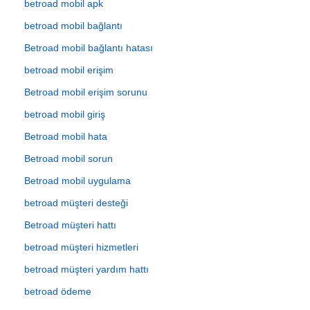
betroad mobil apk
betroad mobil bağlantı
Betroad mobil bağlantı hatası
betroad mobil erişim
Betroad mobil erişim sorunu
betroad mobil giriş
Betroad mobil hata
Betroad mobil sorun
Betroad mobil uygulama
betroad müşteri desteği
Betroad müşteri hattı
betroad müşteri hizmetleri
betroad müşteri yardım hattı
betroad ödeme