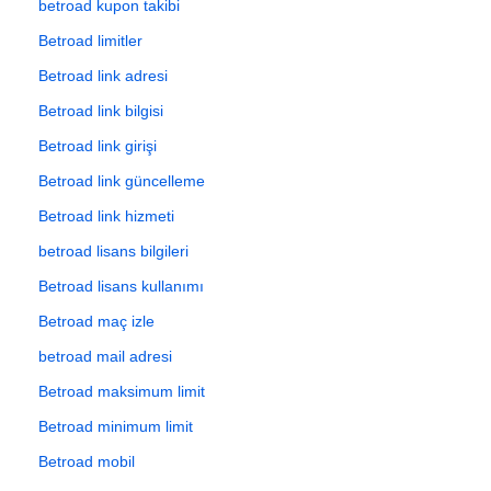
betroad kupon takibi
Betroad limitler
Betroad link adresi
Betroad link bilgisi
Betroad link girişi
Betroad link güncelleme
Betroad link hizmeti
betroad lisans bilgileri
Betroad lisans kullanımı
Betroad maç izle
betroad mail adresi
Betroad maksimum limit
Betroad minimum limit
Betroad mobil