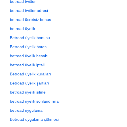
betroad twitter
betroad twitter adresi
betroad ücretsiz bonus
betroad üyelik
Betroad üyelik bonusu
Betroad üyelik hatası
betroad üyelik hesabı
betroad üyelik iptali
Betroad üyelik kuralları
Betroad üyelik şartları
betroad üyelik silme
betroad üyelik sonlandırma
betroad uygulama
Betroad uygulama çökmesi