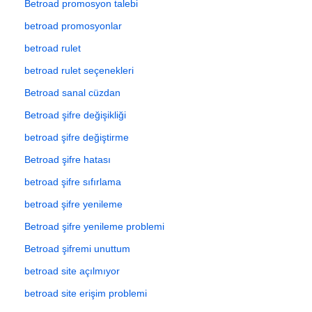
Betroad promosyon talebi
betroad promosyonlar
betroad rulet
betroad rulet seçenekleri
Betroad sanal cüzdan
Betroad şifre değişikliği
betroad şifre değiştirme
Betroad şifre hatası
betroad şifre sıfırlama
betroad şifre yenileme
Betroad şifre yenileme problemi
Betroad şifremi unuttum
betroad site açılmıyor
betroad site erişim problemi