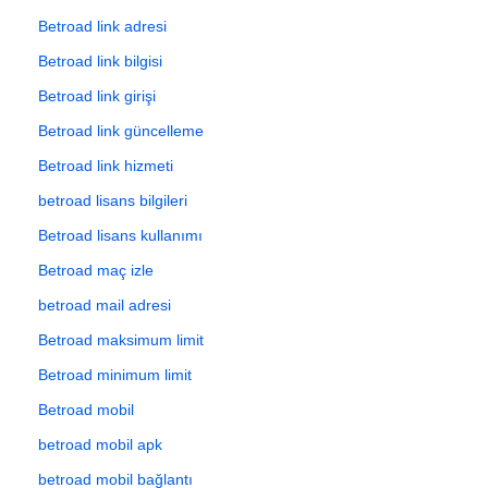
Betroad link adresi
Betroad link bilgisi
Betroad link girişi
Betroad link güncelleme
Betroad link hizmeti
betroad lisans bilgileri
Betroad lisans kullanımı
Betroad maç izle
betroad mail adresi
Betroad maksimum limit
Betroad minimum limit
Betroad mobil
betroad mobil apk
betroad mobil bağlantı