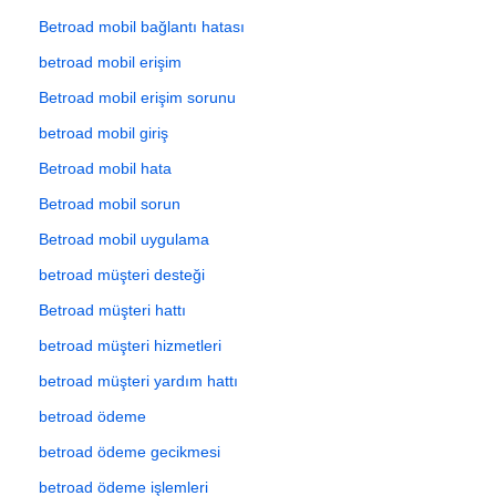
Betroad mobil bağlantı hatası
betroad mobil erişim
Betroad mobil erişim sorunu
betroad mobil giriş
Betroad mobil hata
Betroad mobil sorun
Betroad mobil uygulama
betroad müşteri desteği
Betroad müşteri hattı
betroad müşteri hizmetleri
betroad müşteri yardım hattı
betroad ödeme
betroad ödeme gecikmesi
betroad ödeme işlemleri