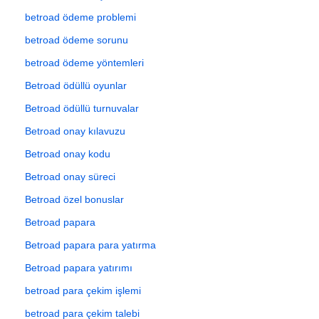
betroad ödeme problemi
betroad ödeme sorunu
betroad ödeme yöntemleri
Betroad ödüllü oyunlar
Betroad ödüllü turnuvalar
Betroad onay kılavuzu
Betroad onay kodu
Betroad onay süreci
Betroad özel bonuslar
Betroad papara
Betroad papara para yatırma
Betroad papara yatırımı
betroad para çekim işlemi
betroad para çekim talebi