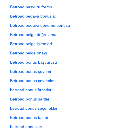
Betroad başvuru formu
Betroad bedava bonuslar
Betroad bedava deneme bonusu
Betroad belge doğrulama
Betroad belge işlemleri
Betroad belge onayı
Betroad bonus başvurusu
Betroad bonus çevrimi
Betroad bonus çevrimleri
betroad bonus fırsatları
Betroad bonus şartları
betroad bonus seçenekleri
Betroad bonus talebi
betroad bonusları