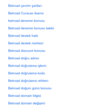
Betroad çevrim şartları
Betroad Curacao lisansı
betroad deneme bonusu
Betroad deneme bonusu talebi
Betroad destek hattı
Betroad destek merkezi
Betroad discount bonusu
Betroad doğru adres
Betroad doğrulama işlemi
Betroad doğrulama kodu
Betroad doğrulama rehberi
Betroad doğum günü bonusu
Betroad domain bilgisi
Betroad domain değişimi