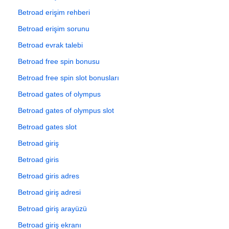
Betroad erişim rehberi
Betroad erişim sorunu
Betroad evrak talebi
Betroad free spin bonusu
Betroad free spin slot bonusları
Betroad gates of olympus
Betroad gates of olympus slot
Betroad gates slot
Betroad giriş
Betroad giris
Betroad giris adres
Betroad giriş adresi
Betroad giriş arayüzü
Betroad giriş ekranı