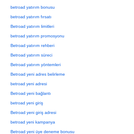
betroad yatırım bonusu
betroad yatırım fırsatı
Betroad yatırım limitleri
betroad yatırım promosyonu
Betroad yatırım rehberi
Betroad yatırım süreci
Betroad yatırım yöntemleri
Betroad yeni adres belirleme
betroad yeni adresi
Betroad yeni bağlantı
betroad yeni giriş
Betroad yeni giriş adresi
betroad yeni kampanya
Betroad yeni üye deneme bonusu