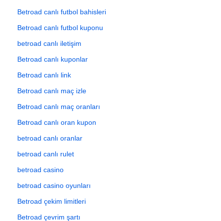
Betroad canlı futbol bahisleri
Betroad canlı futbol kuponu
betroad canlı iletişim
Betroad canlı kuponlar
Betroad canlı link
Betroad canlı maç izle
Betroad canlı maç oranları
Betroad canlı oran kupon
betroad canlı oranlar
betroad canlı rulet
betroad casino
betroad casino oyunları
Betroad çekim limitleri
Betroad çevrim şartı