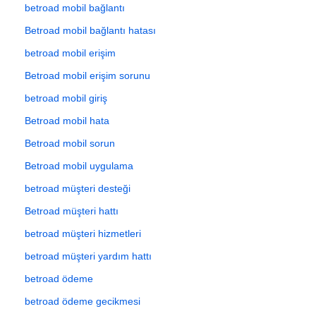
betroad mobil bağlantı
Betroad mobil bağlantı hatası
betroad mobil erişim
Betroad mobil erişim sorunu
betroad mobil giriş
Betroad mobil hata
Betroad mobil sorun
Betroad mobil uygulama
betroad müşteri desteği
Betroad müşteri hattı
betroad müşteri hizmetleri
betroad müşteri yardım hattı
betroad ödeme
betroad ödeme gecikmesi