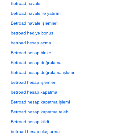
Betroad havale
Betroad havale ile yatırım
Betroad havale işlemleri
betroad hediye bonus
betroad hesap açma
Betroad hesap bloke
Betroad hesap doğrulama
Betroad hesap doğrulama işlemi
betroad hesap işlemleri
betroad hesap kapatma
Betroad hesap kapatma işlemi
Betroad hesap kapatma talebi
Betroad hesap kilidi
betroad hesap oluşturma