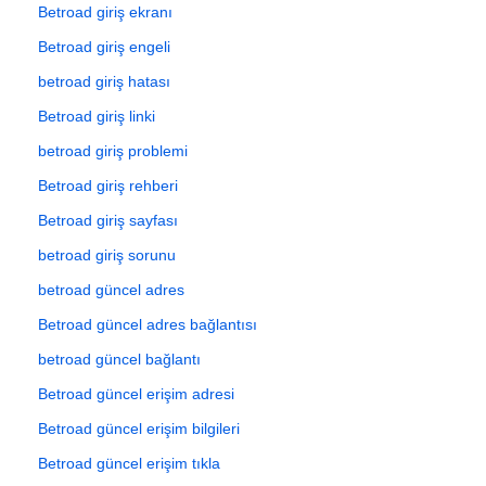
Betroad giriş ekranı
Betroad giriş engeli
betroad giriş hatası
Betroad giriş linki
betroad giriş problemi
Betroad giriş rehberi
Betroad giriş sayfası
betroad giriş sorunu
betroad güncel adres
Betroad güncel adres bağlantısı
betroad güncel bağlantı
Betroad güncel erişim adresi
Betroad güncel erişim bilgileri
Betroad güncel erişim tıkla