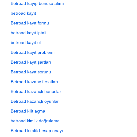
Betroad kayıp bonusu alımı
betroad kayıt
Betroad kayıt formu
betroad kayıt iptali
betroad kayıt ol
Betroad kayıt problemi
Betroad kayıt şartları
Betroad kayıt sorunu
Betroad kazanç fırsatları
Betroad kazançlı bonuslar
Betroad kazançlı oyunlar
Betroad kilit açma
betroad kimlik doğrulama
Betroad kimlik hesap onayı