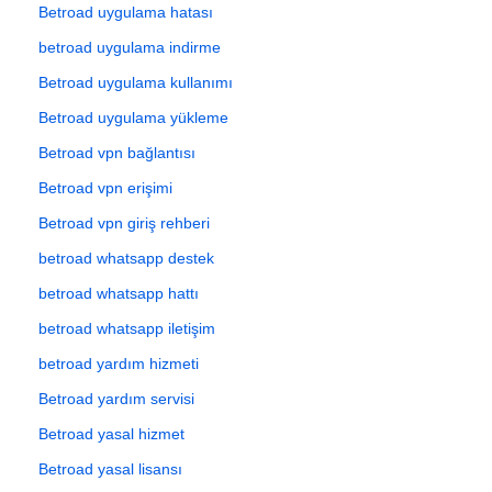
Betroad uygulama hatası
betroad uygulama indirme
Betroad uygulama kullanımı
Betroad uygulama yükleme
Betroad vpn bağlantısı
Betroad vpn erişimi
Betroad vpn giriş rehberi
betroad whatsapp destek
betroad whatsapp hattı
betroad whatsapp iletişim
betroad yardım hizmeti
Betroad yardım servisi
Betroad yasal hizmet
Betroad yasal lisansı