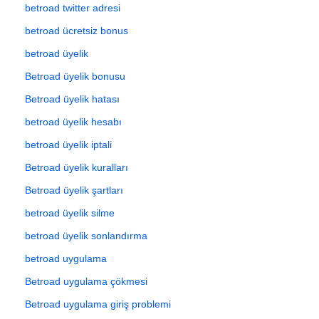
betroad twitter adresi
betroad ücretsiz bonus
betroad üyelik
Betroad üyelik bonusu
Betroad üyelik hatası
betroad üyelik hesabı
betroad üyelik iptali
Betroad üyelik kuralları
Betroad üyelik şartları
betroad üyelik silme
betroad üyelik sonlandırma
betroad uygulama
Betroad uygulama çökmesi
Betroad uygulama giriş problemi