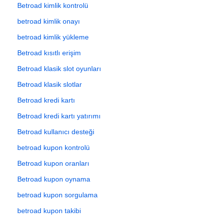
Betroad kimlik kontrolü
betroad kimlik onayı
betroad kimlik yükleme
Betroad kısıtlı erişim
Betroad klasik slot oyunları
Betroad klasik slotlar
Betroad kredi kartı
Betroad kredi kartı yatırımı
Betroad kullanıcı desteği
betroad kupon kontrolü
Betroad kupon oranları
Betroad kupon oynama
betroad kupon sorgulama
betroad kupon takibi