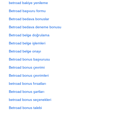
betroad bakiye yenileme
Betroad başvuru formu
Betroad bedava bonuslar
Betroad bedava deneme bonusu
Betroad belge doğrulama
Betroad belge işlemleri
Betroad belge onayı
Betroad bonus başvurusu
Betroad bonus çevrimi
Betroad bonus çevrimleri
betroad bonus fırsatları
Betroad bonus şartları
betroad bonus seçenekleri
Betroad bonus talebi