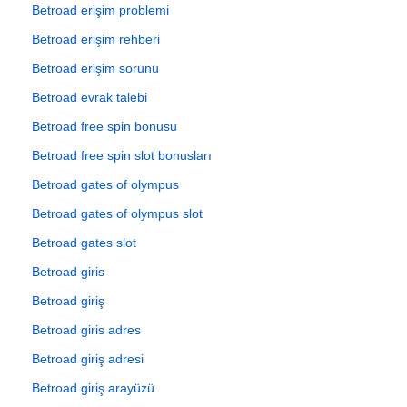
Betroad erişim problemi
Betroad erişim rehberi
Betroad erişim sorunu
Betroad evrak talebi
Betroad free spin bonusu
Betroad free spin slot bonusları
Betroad gates of olympus
Betroad gates of olympus slot
Betroad gates slot
Betroad giris
Betroad giriş
Betroad giris adres
Betroad giriş adresi
Betroad giriş arayüzü