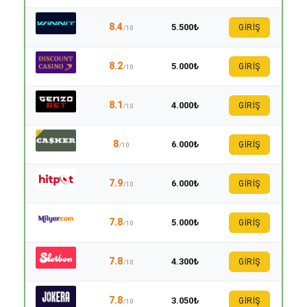
8.4
5.500₺
GİRİŞ
/10
8.2
5.000₺
GİRİŞ
/10
8.1
4.000₺
GİRİŞ
/10
8
6.000₺
GİRİŞ
/10
7.9
6.000₺
GİRİŞ
/10
7.8
5.000₺
GİRİŞ
/10
7.8
4.300₺
GİRİŞ
/10
7.8
3.050₺
GİRİŞ
/10