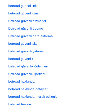
betroad güncel link
betroad güvenli giriş
Betroad güvenli hizmetler
Betroad güvenli ödeme
Betroad güvenli para aktarma
betroad güvenli site
Betroad güvenli yatırım
betroad güvenlik
Betroad güvenlik önlemleri
Betroad güvenlik şartları
betroad hakkında
betroad hakkında detaylar
betroad hakkında merak edilenler
Betroad havale