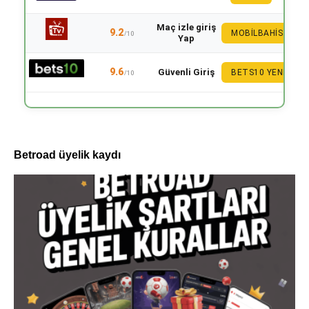
Maç izle giriş
9.2
MOBILBAHIS
/10
Yap
9.6
Güvenli Giriş
BETS10 YENI
/10
Betroad üyelik kaydı