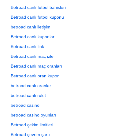
Betroad canlı futbol bahisleri
Betroad canlı futbol kuponu
betroad canlı iletişim
Betroad canlı kuponlar
Betroad canlı link
Betroad canlı maç izle
Betroad canlı maç oranları
Betroad canlı oran kupon
betroad canlı oranlar
betroad canlı rulet
betroad casino
betroad casino oyunları
Betroad çekim limitleri
Betroad çevrim şartı