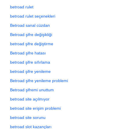
betroad rulet
betroad rulet seçenekleri
Betroad sanal cüzdan
Betroad şifre değişikliği
betroad şifre değiştirme
Betroad şifre hatası
betroad şifre sıfırlama
betroad şifre yenileme
Betroad şifre yenileme problemi
Betroad şifremi unuttum
betroad site açılmıyor
betroad site erişim problemi
betroad site sorunu
betroad slot kazançları