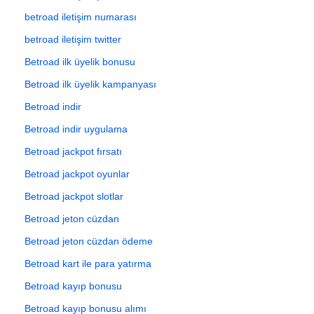
betroad iletişim numarası
betroad iletişim twitter
Betroad ilk üyelik bonusu
Betroad ilk üyelik kampanyası
Betroad indir
Betroad indir uygulama
Betroad jackpot fırsatı
Betroad jackpot oyunlar
Betroad jackpot slotlar
Betroad jeton cüzdan
Betroad jeton cüzdan ödeme
Betroad kart ile para yatırma
Betroad kayıp bonusu
Betroad kayıp bonusu alımı