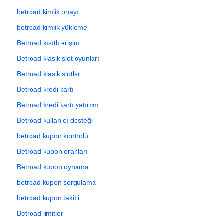
betroad kimlik onayı
betroad kimlik yükleme
Betroad kısıtlı erişim
Betroad klasik slot oyunları
Betroad klasik slotlar
Betroad kredi kartı
Betroad kredi kartı yatırımı
Betroad kullanıcı desteği
betroad kupon kontrolü
Betroad kupon oranları
Betroad kupon oynama
betroad kupon sorgulama
betroad kupon takibi
Betroad limitler