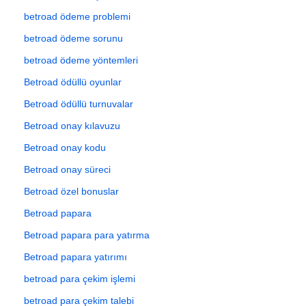
betroad ödeme problemi
betroad ödeme sorunu
betroad ödeme yöntemleri
Betroad ödüllü oyunlar
Betroad ödüllü turnuvalar
Betroad onay kılavuzu
Betroad onay kodu
Betroad onay süreci
Betroad özel bonuslar
Betroad papara
Betroad papara para yatırma
Betroad papara yatırımı
betroad para çekim işlemi
betroad para çekim talebi