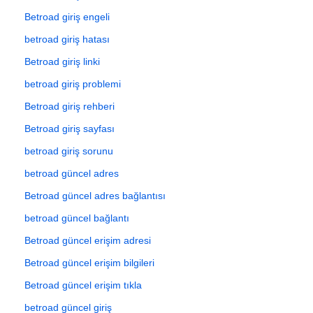
Betroad giriş engeli
betroad giriş hatası
Betroad giriş linki
betroad giriş problemi
Betroad giriş rehberi
Betroad giriş sayfası
betroad giriş sorunu
betroad güncel adres
Betroad güncel adres bağlantısı
betroad güncel bağlantı
Betroad güncel erişim adresi
Betroad güncel erişim bilgileri
Betroad güncel erişim tıkla
betroad güncel giriş