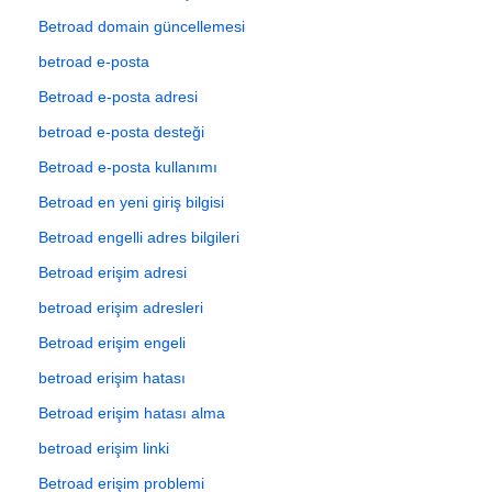
Betroad domain güncellemesi
betroad e-posta
Betroad e-posta adresi
betroad e-posta desteği
Betroad e-posta kullanımı
Betroad en yeni giriş bilgisi
Betroad engelli adres bilgileri
Betroad erişim adresi
betroad erişim adresleri
Betroad erişim engeli
betroad erişim hatası
Betroad erişim hatası alma
betroad erişim linki
Betroad erişim problemi