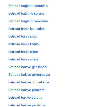
Betroad bağlantı sorunları
betroad bağlantı sorunu
Betroad bağlantı yenileme
betroad bahis iptal talebi
betroad bahis iptali
betroad bahis lisansı
betroad bahis silme
betroad bahis sitesi
Betroad bakiye gecikmesi
Betroad bakiye görünmüyor
betroad bakiye güncelleme
Betroad bakiye problemi
betroad bakiye sorunu
betroad bakiye yenileme