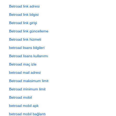
Betroad link adresi
Betroad link bilgisi
Betroad link girişi
Betroad link güncelleme
Betroad link hizmeti
betroad lisans bilgileri
Betroad lisans kullanımı
Betroad maç izle
betroad mail adresi
Betroad maksimum limit
Betroad minimum limit
Betroad mobil
betroad mobil apk
betroad mobil bağlantı