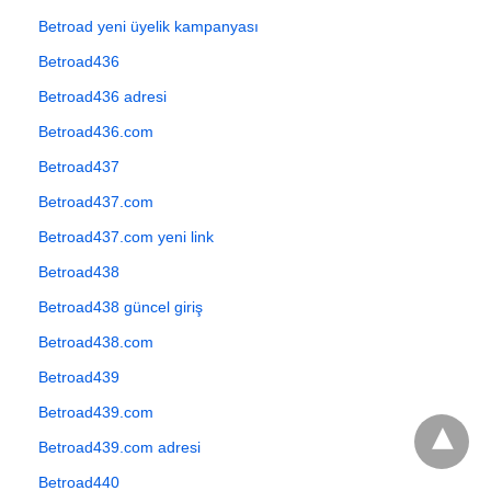
Betroad yeni üyelik kampanyası
Betroad436
Betroad436 adresi
Betroad436.com
Betroad437
Betroad437.com
Betroad437.com yeni link
Betroad438
Betroad438 güncel giriş
Betroad438.com
Betroad439
Betroad439.com
Betroad439.com adresi
Betroad440