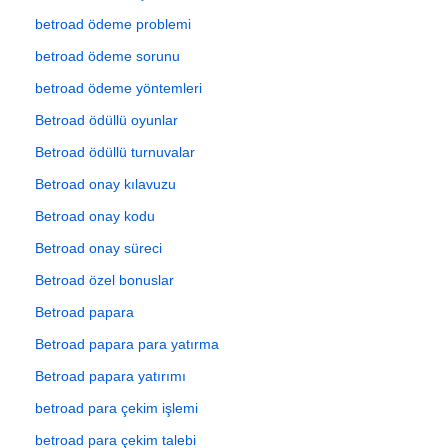
betroad ödeme problemi
betroad ödeme sorunu
betroad ödeme yöntemleri
Betroad ödüllü oyunlar
Betroad ödüllü turnuvalar
Betroad onay kılavuzu
Betroad onay kodu
Betroad onay süreci
Betroad özel bonuslar
Betroad papara
Betroad papara para yatırma
Betroad papara yatırımı
betroad para çekim işlemi
betroad para çekim talebi