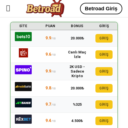
Betroad Giriş
SITE
PUAN
BONUS
GIRIŞ
9.9
20.000₺
GİRİŞ
/10
Canlı Maç
9.6
GİRİŞ
/10
İzle
2K USD -
9.9
Sadece
GİRİŞ
/10
Kripto
9.8
20.000₺
GİRİŞ
/10
9.7
%325
GİRİŞ
/10
9.4
4.500₺
GİRİŞ
/10