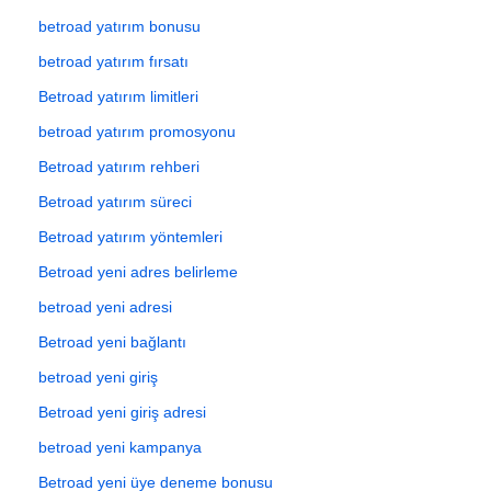
betroad yatırım bonusu
betroad yatırım fırsatı
Betroad yatırım limitleri
betroad yatırım promosyonu
Betroad yatırım rehberi
Betroad yatırım süreci
Betroad yatırım yöntemleri
Betroad yeni adres belirleme
betroad yeni adresi
Betroad yeni bağlantı
betroad yeni giriş
Betroad yeni giriş adresi
betroad yeni kampanya
Betroad yeni üye deneme bonusu