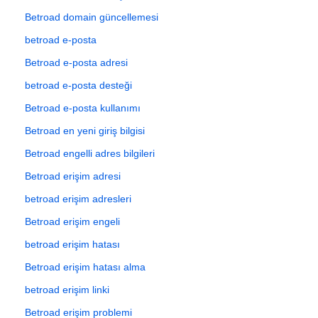
Betroad domain güncellemesi
betroad e-posta
Betroad e-posta adresi
betroad e-posta desteği
Betroad e-posta kullanımı
Betroad en yeni giriş bilgisi
Betroad engelli adres bilgileri
Betroad erişim adresi
betroad erişim adresleri
Betroad erişim engeli
betroad erişim hatası
Betroad erişim hatası alma
betroad erişim linki
Betroad erişim problemi