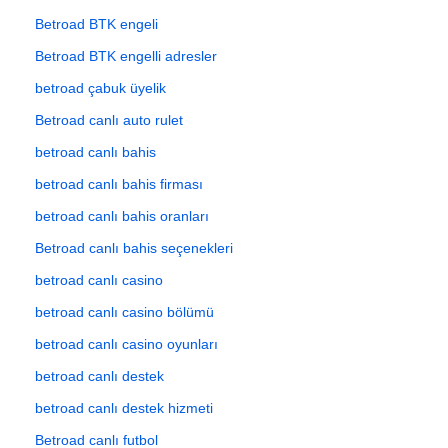
Betroad BTK engeli
Betroad BTK engelli adresler
betroad çabuk üyelik
Betroad canlı auto rulet
betroad canlı bahis
betroad canlı bahis firması
betroad canlı bahis oranları
Betroad canlı bahis seçenekleri
betroad canlı casino
betroad canlı casino bölümü
betroad canlı casino oyunları
betroad canlı destek
betroad canlı destek hizmeti
Betroad canlı futbol