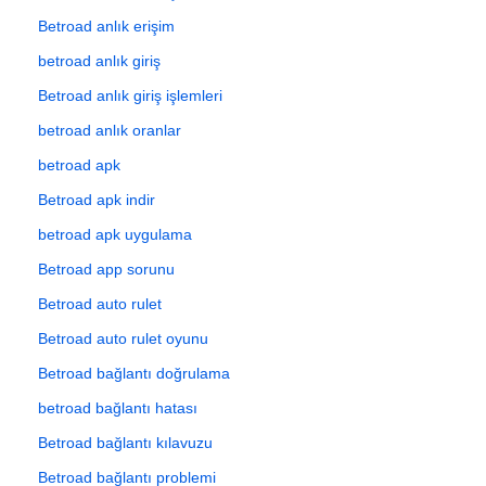
Betroad anlık erişim
betroad anlık giriş
Betroad anlık giriş işlemleri
betroad anlık oranlar
betroad apk
Betroad apk indir
betroad apk uygulama
Betroad app sorunu
Betroad auto rulet
Betroad auto rulet oyunu
Betroad bağlantı doğrulama
betroad bağlantı hatası
Betroad bağlantı kılavuzu
Betroad bağlantı problemi