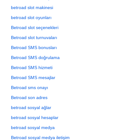
betroad slot makinesi
betroad slot oyunları
Betroad slot seçenekleri
Betroad slot turnuvaları
Betroad SMS bonusları
Betroad SMS doğrulama
Betroad SMS hizmeti
Betroad SMS mesajlar
Betroad sms onayı
Betroad son adres
betroad sosyal ağlar
betroad sosyal hesaplar
betroad sosyal medya
Betroad sosyal medya iletişim