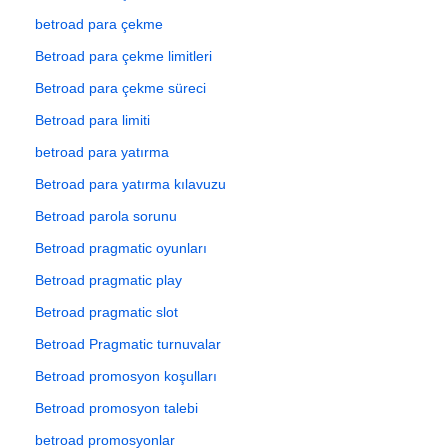
betroad para çekme
Betroad para çekme limitleri
Betroad para çekme süreci
Betroad para limiti
betroad para yatırma
Betroad para yatırma kılavuzu
Betroad parola sorunu
Betroad pragmatic oyunları
Betroad pragmatic play
Betroad pragmatic slot
Betroad Pragmatic turnuvalar
Betroad promosyon koşulları
Betroad promosyon talebi
betroad promosyonlar