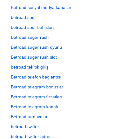
Betroad sosyal medya kanalları
betroad spor
betroad spor bahisleri
Betroad sugar rush
Betroad sugar rush oyunu
Betroad sugar rush slot
betroad tek tık giriş
Betroad telefon bağlantısı
Betroad telegram bonusları
Betroad telegram fırsatları
Betroad telegram kanalı
Betroad turnuvalar
betroad twitter
betroad twitter adresi