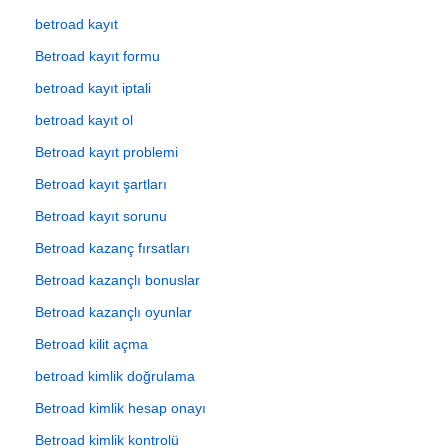
betroad kayıt
Betroad kayıt formu
betroad kayıt iptali
betroad kayıt ol
Betroad kayıt problemi
Betroad kayıt şartları
Betroad kayıt sorunu
Betroad kazanç fırsatları
Betroad kazançlı bonuslar
Betroad kazançlı oyunlar
Betroad kilit açma
betroad kimlik doğrulama
Betroad kimlik hesap onayı
Betroad kimlik kontrolü