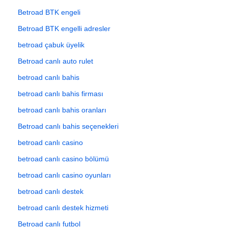
Betroad BTK engeli
Betroad BTK engelli adresler
betroad çabuk üyelik
Betroad canlı auto rulet
betroad canlı bahis
betroad canlı bahis firması
betroad canlı bahis oranları
Betroad canlı bahis seçenekleri
betroad canlı casino
betroad canlı casino bölümü
betroad canlı casino oyunları
betroad canlı destek
betroad canlı destek hizmeti
Betroad canlı futbol