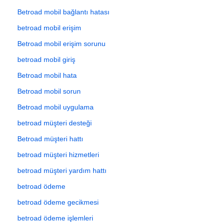
Betroad mobil bağlantı hatası
betroad mobil erişim
Betroad mobil erişim sorunu
betroad mobil giriş
Betroad mobil hata
Betroad mobil sorun
Betroad mobil uygulama
betroad müşteri desteği
Betroad müşteri hattı
betroad müşteri hizmetleri
betroad müşteri yardım hattı
betroad ödeme
betroad ödeme gecikmesi
betroad ödeme işlemleri