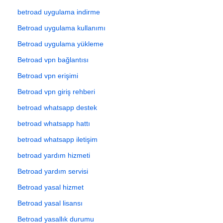
betroad uygulama indirme
Betroad uygulama kullanımı
Betroad uygulama yükleme
Betroad vpn bağlantısı
Betroad vpn erişimi
Betroad vpn giriş rehberi
betroad whatsapp destek
betroad whatsapp hattı
betroad whatsapp iletişim
betroad yardım hizmeti
Betroad yardım servisi
Betroad yasal hizmet
Betroad yasal lisansı
Betroad yasallık durumu