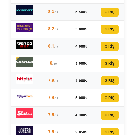
8.4
5.500₺
GİRİŞ
/10
8.2
5.000₺
GİRİŞ
/10
8.1
4.000₺
GİRİŞ
/10
8
6.000₺
GİRİŞ
/10
7.9
6.000₺
GİRİŞ
/10
7.8
5.000₺
GİRİŞ
/10
7.8
4.300₺
GİRİŞ
/10
7.8
3.050₺
GİRİŞ
/10