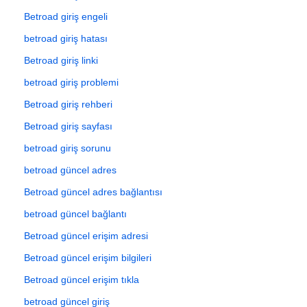
Betroad giriş engeli
betroad giriş hatası
Betroad giriş linki
betroad giriş problemi
Betroad giriş rehberi
Betroad giriş sayfası
betroad giriş sorunu
betroad güncel adres
Betroad güncel adres bağlantısı
betroad güncel bağlantı
Betroad güncel erişim adresi
Betroad güncel erişim bilgileri
Betroad güncel erişim tıkla
betroad güncel giriş