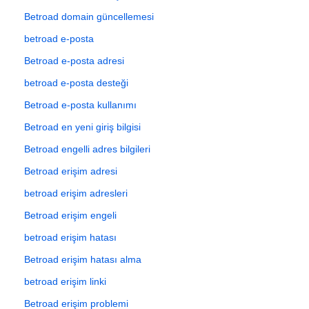
Betroad domain güncellemesi
betroad e-posta
Betroad e-posta adresi
betroad e-posta desteği
Betroad e-posta kullanımı
Betroad en yeni giriş bilgisi
Betroad engelli adres bilgileri
Betroad erişim adresi
betroad erişim adresleri
Betroad erişim engeli
betroad erişim hatası
Betroad erişim hatası alma
betroad erişim linki
Betroad erişim problemi