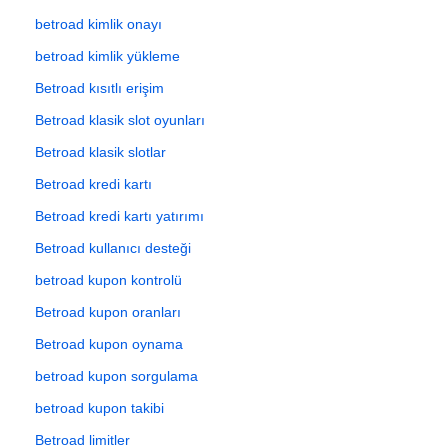
betroad kimlik onayı
betroad kimlik yükleme
Betroad kısıtlı erişim
Betroad klasik slot oyunları
Betroad klasik slotlar
Betroad kredi kartı
Betroad kredi kartı yatırımı
Betroad kullanıcı desteği
betroad kupon kontrolü
Betroad kupon oranları
Betroad kupon oynama
betroad kupon sorgulama
betroad kupon takibi
Betroad limitler