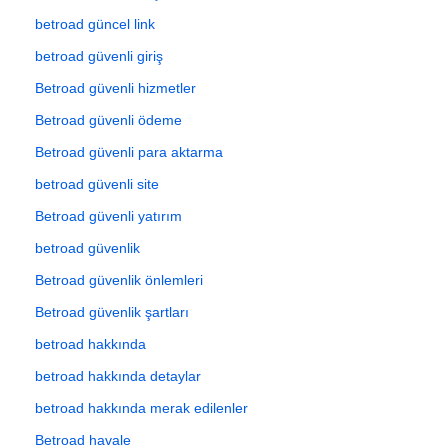
betroad güncel link
betroad güvenli giriş
Betroad güvenli hizmetler
Betroad güvenli ödeme
Betroad güvenli para aktarma
betroad güvenli site
Betroad güvenli yatırım
betroad güvenlik
Betroad güvenlik önlemleri
Betroad güvenlik şartları
betroad hakkında
betroad hakkında detaylar
betroad hakkında merak edilenler
Betroad havale