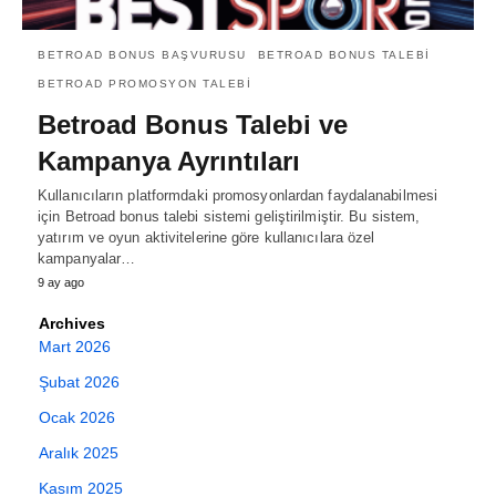
BETROAD BONUS BAŞVURUSU
BETROAD BONUS TALEBI
BETROAD PROMOSYON TALEBI
Betroad Bonus Talebi ve
Kampanya Ayrıntıları
Kullanıcıların platformdaki promosyonlardan faydalanabilmesi
için Betroad bonus talebi sistemi geliştirilmiştir. Bu sistem,
yatırım ve oyun aktivitelerine göre kullanıcılara özel
kampanyalar…
9 ay ago
Archives
Mart 2026
Şubat 2026
Ocak 2026
Aralık 2025
Kasım 2025