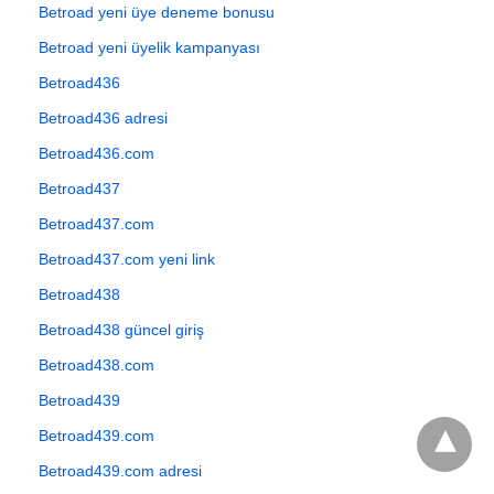
Betroad yeni üye deneme bonusu
Betroad yeni üyelik kampanyası
Betroad436
Betroad436 adresi
Betroad436.com
Betroad437
Betroad437.com
Betroad437.com yeni link
Betroad438
Betroad438 güncel giriş
Betroad438.com
Betroad439
Betroad439.com
Betroad439.com adresi