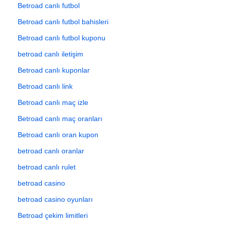
Betroad canlı futbol
Betroad canlı futbol bahisleri
Betroad canlı futbol kuponu
betroad canlı iletişim
Betroad canlı kuponlar
Betroad canlı link
Betroad canlı maç izle
Betroad canlı maç oranları
Betroad canlı oran kupon
betroad canlı oranlar
betroad canlı rulet
betroad casino
betroad casino oyunları
Betroad çekim limitleri