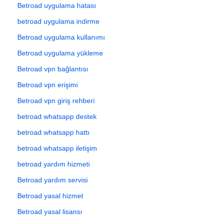
Betroad uygulama hatası
betroad uygulama indirme
Betroad uygulama kullanımı
Betroad uygulama yükleme
Betroad vpn bağlantısı
Betroad vpn erişimi
Betroad vpn giriş rehberi
betroad whatsapp destek
betroad whatsapp hattı
betroad whatsapp iletişim
betroad yardım hizmeti
Betroad yardım servisi
Betroad yasal hizmet
Betroad yasal lisansı