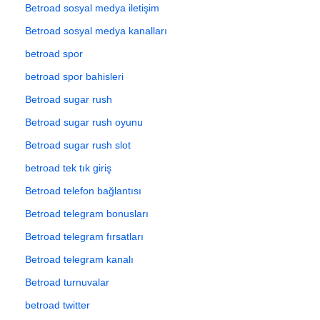
Betroad sosyal medya iletişim
Betroad sosyal medya kanalları
betroad spor
betroad spor bahisleri
Betroad sugar rush
Betroad sugar rush oyunu
Betroad sugar rush slot
betroad tek tık giriş
Betroad telefon bağlantısı
Betroad telegram bonusları
Betroad telegram fırsatları
Betroad telegram kanalı
Betroad turnuvalar
betroad twitter