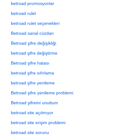
betroad promosyonlar
betroad rulet
betroad rulet seçenekleri
Betroad sanal cüzdan
Betroad şifre değişikliği
betroad şifre değiştirme
Betroad şifre hatası
betroad şifre sıfırlama
betroad şifre yenileme
Betroad şifre yenileme problemi
Betroad şifremi unuttum
betroad site açılmıyor
betroad site erişim problemi
betroad site sorunu