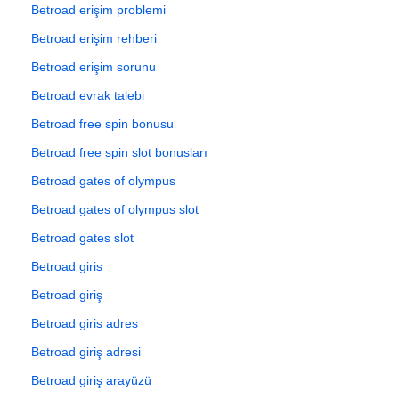
Betroad erişim problemi
Betroad erişim rehberi
Betroad erişim sorunu
Betroad evrak talebi
Betroad free spin bonusu
Betroad free spin slot bonusları
Betroad gates of olympus
Betroad gates of olympus slot
Betroad gates slot
Betroad giris
Betroad giriş
Betroad giris adres
Betroad giriş adresi
Betroad giriş arayüzü