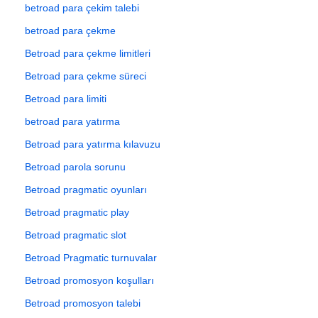
betroad para çekim talebi
betroad para çekme
Betroad para çekme limitleri
Betroad para çekme süreci
Betroad para limiti
betroad para yatırma
Betroad para yatırma kılavuzu
Betroad parola sorunu
Betroad pragmatic oyunları
Betroad pragmatic play
Betroad pragmatic slot
Betroad Pragmatic turnuvalar
Betroad promosyon koşulları
Betroad promosyon talebi