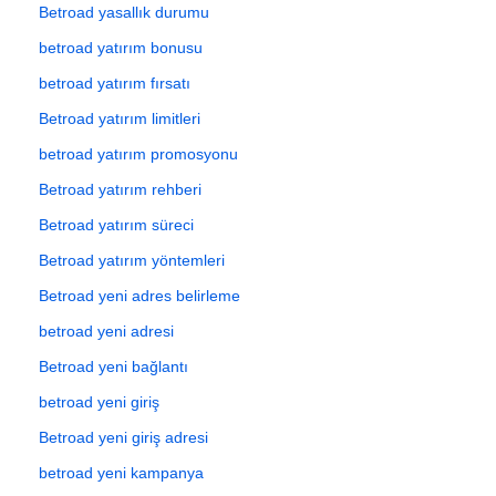
Betroad yasallık durumu
betroad yatırım bonusu
betroad yatırım fırsatı
Betroad yatırım limitleri
betroad yatırım promosyonu
Betroad yatırım rehberi
Betroad yatırım süreci
Betroad yatırım yöntemleri
Betroad yeni adres belirleme
betroad yeni adresi
Betroad yeni bağlantı
betroad yeni giriş
Betroad yeni giriş adresi
betroad yeni kampanya