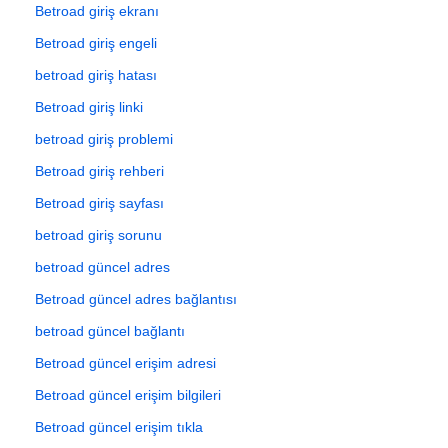
Betroad giriş ekranı
Betroad giriş engeli
betroad giriş hatası
Betroad giriş linki
betroad giriş problemi
Betroad giriş rehberi
Betroad giriş sayfası
betroad giriş sorunu
betroad güncel adres
Betroad güncel adres bağlantısı
betroad güncel bağlantı
Betroad güncel erişim adresi
Betroad güncel erişim bilgileri
Betroad güncel erişim tıkla