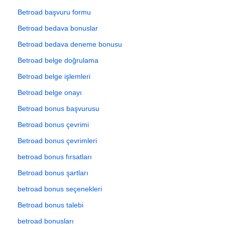
Betroad başvuru formu
Betroad bedava bonuslar
Betroad bedava deneme bonusu
Betroad belge doğrulama
Betroad belge işlemleri
Betroad belge onayı
Betroad bonus başvurusu
Betroad bonus çevrimi
Betroad bonus çevrimleri
betroad bonus fırsatları
Betroad bonus şartları
betroad bonus seçenekleri
Betroad bonus talebi
betroad bonusları