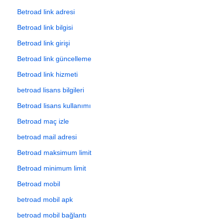
Betroad link adresi
Betroad link bilgisi
Betroad link girişi
Betroad link güncelleme
Betroad link hizmeti
betroad lisans bilgileri
Betroad lisans kullanımı
Betroad maç izle
betroad mail adresi
Betroad maksimum limit
Betroad minimum limit
Betroad mobil
betroad mobil apk
betroad mobil bağlantı