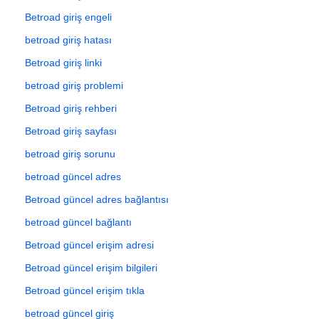
Betroad giriş engeli
betroad giriş hatası
Betroad giriş linki
betroad giriş problemi
Betroad giriş rehberi
Betroad giriş sayfası
betroad giriş sorunu
betroad güncel adres
Betroad güncel adres bağlantısı
betroad güncel bağlantı
Betroad güncel erişim adresi
Betroad güncel erişim bilgileri
Betroad güncel erişim tıkla
betroad güncel giriş