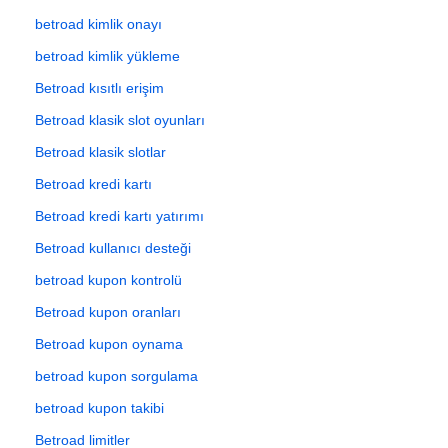
betroad kimlik onayı
betroad kimlik yükleme
Betroad kısıtlı erişim
Betroad klasik slot oyunları
Betroad klasik slotlar
Betroad kredi kartı
Betroad kredi kartı yatırımı
Betroad kullanıcı desteği
betroad kupon kontrolü
Betroad kupon oranları
Betroad kupon oynama
betroad kupon sorgulama
betroad kupon takibi
Betroad limitler