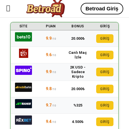
Betroad Giriş
SITE
PUAN
BONUS
GIRIŞ
9.9
20.000₺
GİRİŞ
/10
Canlı Maç
9.6
GİRİŞ
/10
İzle
2K USD -
9.9
Sadece
GİRİŞ
/10
Kripto
9.8
20.000₺
GİRİŞ
/10
9.7
%325
GİRİŞ
/10
9.4
4.500₺
GİRİŞ
/10