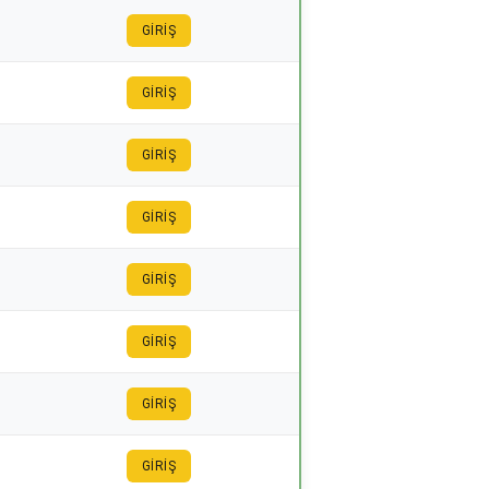
GİRİŞ
GİRİŞ
GİRİŞ
GİRİŞ
GİRİŞ
GİRİŞ
GİRİŞ
GİRİŞ