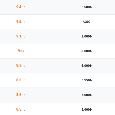
9.4
6.500₺
/10
9.5
%300
/10
9.1
8.000₺
/10
9
5.000₺
/10
8.9
5.000₺
/10
8.8
5.550₺
/10
8.6
6.000₺
/10
8.5
5.000₺
/10