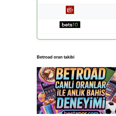
Betroad oran takibi