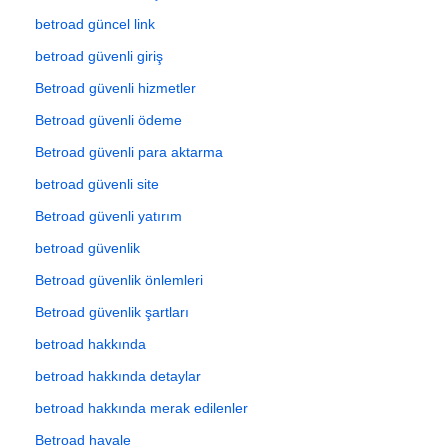
betroad güncel link
betroad güvenli giriş
Betroad güvenli hizmetler
Betroad güvenli ödeme
Betroad güvenli para aktarma
betroad güvenli site
Betroad güvenli yatırım
betroad güvenlik
Betroad güvenlik önlemleri
Betroad güvenlik şartları
betroad hakkında
betroad hakkında detaylar
betroad hakkında merak edilenler
Betroad havale