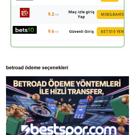
Maç izle giriş
9.2
MOBILBAHIS
/10
Yap
9.6
Güvenli Giriş
BETS10 YENI
/10
betroad ödeme seçenekleri