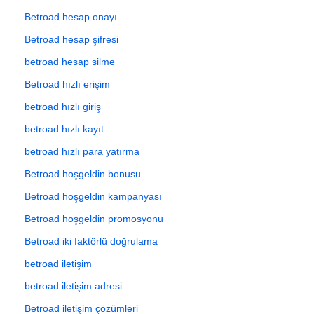
Betroad hesap onayı
Betroad hesap şifresi
betroad hesap silme
Betroad hızlı erişim
betroad hızlı giriş
betroad hızlı kayıt
betroad hızlı para yatırma
Betroad hoşgeldin bonusu
Betroad hoşgeldin kampanyası
Betroad hoşgeldin promosyonu
Betroad iki faktörlü doğrulama
betroad iletişim
betroad iletişim adresi
Betroad iletişim çözümleri