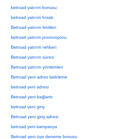
betroad yatırım bonusu
betroad yatırım fırsatı
Betroad yatırım limitleri
betroad yatırım promosyonu
Betroad yatırım rehberi
Betroad yatırım süreci
Betroad yatırım yöntemleri
Betroad yeni adres belirleme
betroad yeni adresi
Betroad yeni bağlantı
betroad yeni giriş
Betroad yeni giriş adresi
betroad yeni kampanya
Betroad yeni üye deneme bonusu