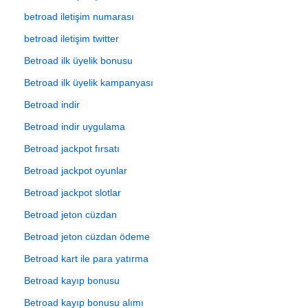
betroad iletişim numarası
betroad iletişim twitter
Betroad ilk üyelik bonusu
Betroad ilk üyelik kampanyası
Betroad indir
Betroad indir uygulama
Betroad jackpot fırsatı
Betroad jackpot oyunlar
Betroad jackpot slotlar
Betroad jeton cüzdan
Betroad jeton cüzdan ödeme
Betroad kart ile para yatırma
Betroad kayıp bonusu
Betroad kayıp bonusu alımı