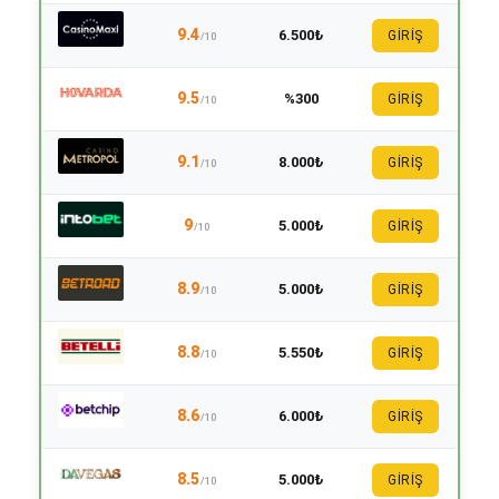
9.4
6.500₺
GİRİŞ
/10
9.5
%300
GİRİŞ
/10
9.1
8.000₺
GİRİŞ
/10
9
5.000₺
GİRİŞ
/10
8.9
5.000₺
GİRİŞ
/10
8.8
5.550₺
GİRİŞ
/10
8.6
6.000₺
GİRİŞ
/10
8.5
5.000₺
GİRİŞ
/10