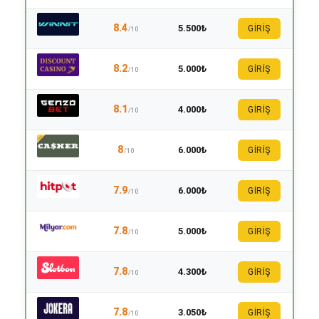
8.4
5.500₺
GİRİŞ
/10
8.2
5.000₺
GİRİŞ
/10
8.1
4.000₺
GİRİŞ
/10
8
6.000₺
GİRİŞ
/10
7.9
6.000₺
GİRİŞ
/10
7.8
5.000₺
GİRİŞ
/10
7.8
4.300₺
GİRİŞ
/10
7.8
3.050₺
GİRİŞ
/10