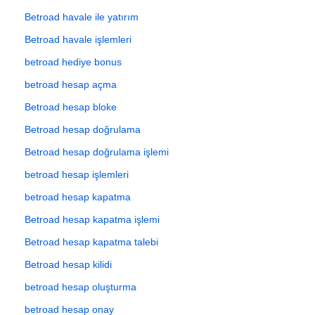
Betroad havale ile yatırım
Betroad havale işlemleri
betroad hediye bonus
betroad hesap açma
Betroad hesap bloke
Betroad hesap doğrulama
Betroad hesap doğrulama işlemi
betroad hesap işlemleri
betroad hesap kapatma
Betroad hesap kapatma işlemi
Betroad hesap kapatma talebi
Betroad hesap kilidi
betroad hesap oluşturma
betroad hesap onay