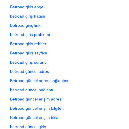
Betroad giriş engeli
betroad giriş hatası
Betroad giriş linki
betroad giriş problemi
Betroad giriş rehberi
Betroad giriş sayfası
betroad giriş sorunu
betroad güncel adres
Betroad güncel adres bağlantısı
betroad güncel bağlantı
Betroad güncel erişim adresi
Betroad güncel erişim bilgileri
Betroad güncel erişim tıkla
betroad güncel giriş