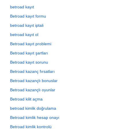
betroad kayıt
Betroad kayıt formu
betroad kayıt iptali
betroad kayıt ol
Betroad kayıt problemi
Betroad kayıt şartları
Betroad kayıt sorunu
Betroad kazanç fırsatları
Betroad kazançlı bonuslar
Betroad kazançlı oyunlar
Betroad kilit açma
betroad kimlik doğrulama
Betroad kimlik hesap onayı
Betroad kimlik kontrolü