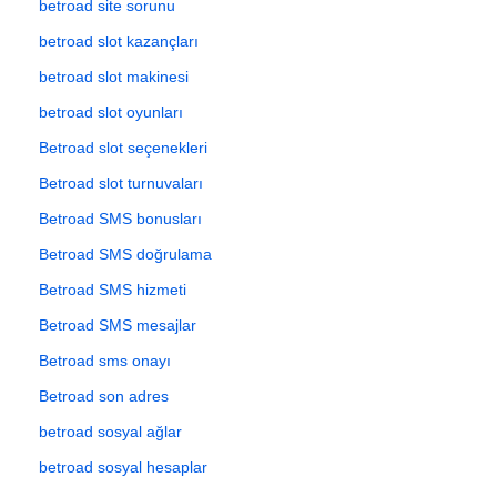
betroad site sorunu
betroad slot kazançları
betroad slot makinesi
betroad slot oyunları
Betroad slot seçenekleri
Betroad slot turnuvaları
Betroad SMS bonusları
Betroad SMS doğrulama
Betroad SMS hizmeti
Betroad SMS mesajlar
Betroad sms onayı
Betroad son adres
betroad sosyal ağlar
betroad sosyal hesaplar