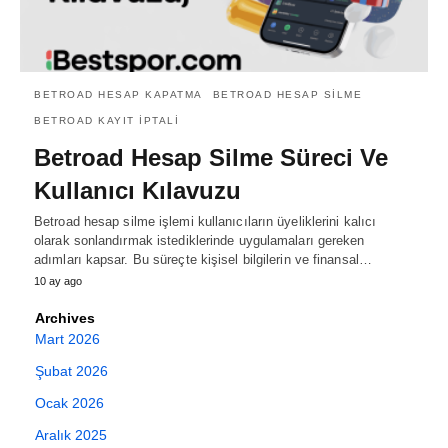
BETROAD HESAP KAPATMA
BETROAD HESAP SILME
BETROAD KAYIT IPTALI
Betroad Hesap Silme Süreci Ve
Kullanıcı Kılavuzu
Betroad hesap silme işlemi kullanıcıların üyeliklerini kalıcı
olarak sonlandırmak istediklerinde uygulamaları gereken
adımları kapsar. Bu süreçte kişisel bilgilerin ve finansal…
10 ay ago
Archives
Mart 2026
Şubat 2026
Ocak 2026
Aralık 2025