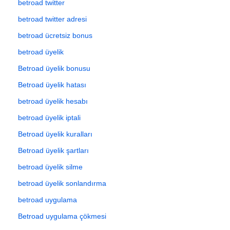
betroad twitter
betroad twitter adresi
betroad ücretsiz bonus
betroad üyelik
Betroad üyelik bonusu
Betroad üyelik hatası
betroad üyelik hesabı
betroad üyelik iptali
Betroad üyelik kuralları
Betroad üyelik şartları
betroad üyelik silme
betroad üyelik sonlandırma
betroad uygulama
Betroad uygulama çökmesi