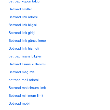
betroad kupon takibi
Betroad limitler
Betroad link adresi
Betroad link bilgisi
Betroad link girişi
Betroad link güncelleme
Betroad link hizmeti
betroad lisans bilgileri
Betroad lisans kullanımı
Betroad maç izle
betroad mail adresi
Betroad maksimum limit
Betroad minimum limit
Betroad mobil