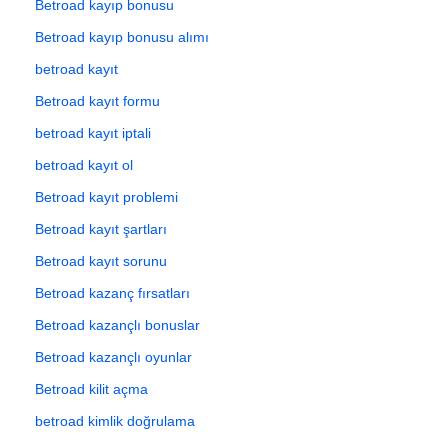
Betroad kayıp bonusu
Betroad kayıp bonusu alımı
betroad kayıt
Betroad kayıt formu
betroad kayıt iptali
betroad kayıt ol
Betroad kayıt problemi
Betroad kayıt şartları
Betroad kayıt sorunu
Betroad kazanç fırsatları
Betroad kazançlı bonuslar
Betroad kazançlı oyunlar
Betroad kilit açma
betroad kimlik doğrulama