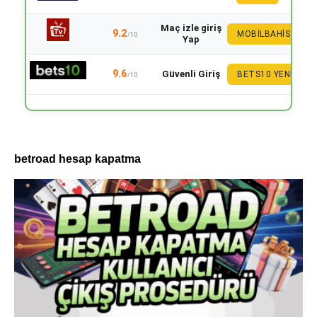
Maç izle giriş
9.2
MOBILBAHIS
/10
Yap
9.6
Güvenli Giriş
BETS10 YENI
/10
betroad hesap kapatma