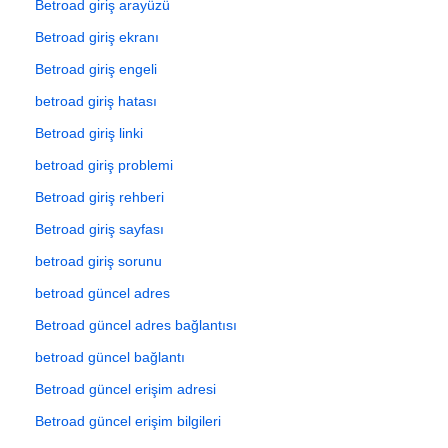
Betroad giriş arayüzü
Betroad giriş ekranı
Betroad giriş engeli
betroad giriş hatası
Betroad giriş linki
betroad giriş problemi
Betroad giriş rehberi
Betroad giriş sayfası
betroad giriş sorunu
betroad güncel adres
Betroad güncel adres bağlantısı
betroad güncel bağlantı
Betroad güncel erişim adresi
Betroad güncel erişim bilgileri