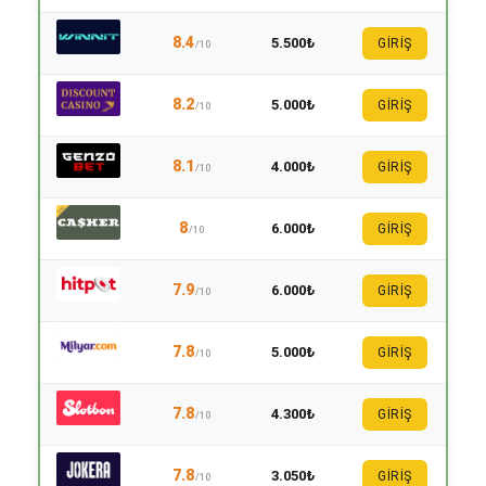
8.4
5.500₺
GİRİŞ
/10
8.2
5.000₺
GİRİŞ
/10
8.1
4.000₺
GİRİŞ
/10
8
6.000₺
GİRİŞ
/10
7.9
6.000₺
GİRİŞ
/10
7.8
5.000₺
GİRİŞ
/10
7.8
4.300₺
GİRİŞ
/10
7.8
3.050₺
GİRİŞ
/10