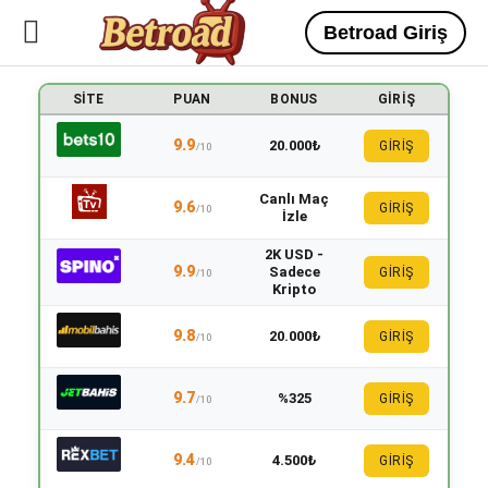
Betroad Giriş
SITE
PUAN
BONUS
GIRIŞ
9.9
20.000₺
GİRİŞ
/10
Canlı Maç
9.6
GİRİŞ
/10
İzle
2K USD -
9.9
Sadece
GİRİŞ
/10
Kripto
9.8
20.000₺
GİRİŞ
/10
9.7
%325
GİRİŞ
/10
9.4
4.500₺
GİRİŞ
/10