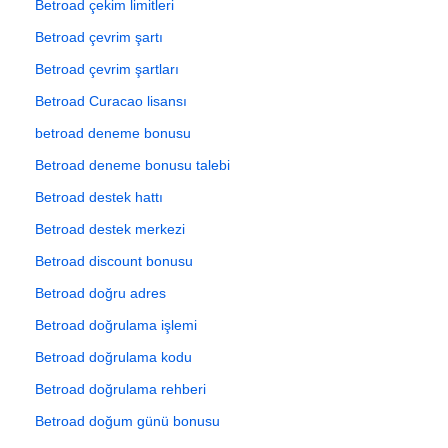
Betroad çekim limitleri
Betroad çevrim şartı
Betroad çevrim şartları
Betroad Curacao lisansı
betroad deneme bonusu
Betroad deneme bonusu talebi
Betroad destek hattı
Betroad destek merkezi
Betroad discount bonusu
Betroad doğru adres
Betroad doğrulama işlemi
Betroad doğrulama kodu
Betroad doğrulama rehberi
Betroad doğum günü bonusu