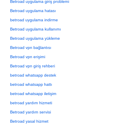
Betroad uygulama giriş problemi
Betroad uygulama hatası
betroad uygulama indirme
Betroad uygulama kullanımı
Betroad uygulama yükleme
Betroad vpn bağlantısı
Betroad vpn erişimi
Betroad vpn giriş rehberi
betroad whatsapp destek
betroad whatsapp hattı
betroad whatsapp iletişim
betroad yardım hizmeti
Betroad yardım servisi
Betroad yasal hizmet