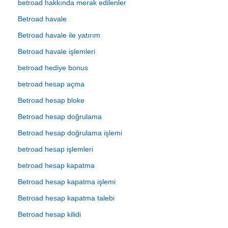
betroad hakkında merak edilenler
Betroad havale
Betroad havale ile yatırım
Betroad havale işlemleri
betroad hediye bonus
betroad hesap açma
Betroad hesap bloke
Betroad hesap doğrulama
Betroad hesap doğrulama işlemi
betroad hesap işlemleri
betroad hesap kapatma
Betroad hesap kapatma işlemi
Betroad hesap kapatma talebi
Betroad hesap kilidi