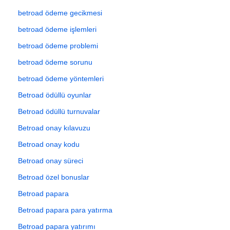
betroad ödeme gecikmesi
betroad ödeme işlemleri
betroad ödeme problemi
betroad ödeme sorunu
betroad ödeme yöntemleri
Betroad ödüllü oyunlar
Betroad ödüllü turnuvalar
Betroad onay kılavuzu
Betroad onay kodu
Betroad onay süreci
Betroad özel bonuslar
Betroad papara
Betroad papara para yatırma
Betroad papara yatırımı