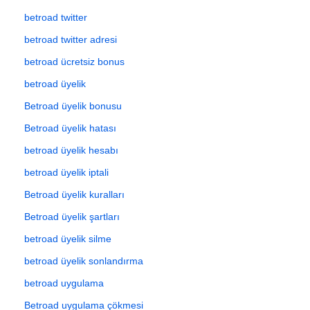
betroad twitter
betroad twitter adresi
betroad ücretsiz bonus
betroad üyelik
Betroad üyelik bonusu
Betroad üyelik hatası
betroad üyelik hesabı
betroad üyelik iptali
Betroad üyelik kuralları
Betroad üyelik şartları
betroad üyelik silme
betroad üyelik sonlandırma
betroad uygulama
Betroad uygulama çökmesi