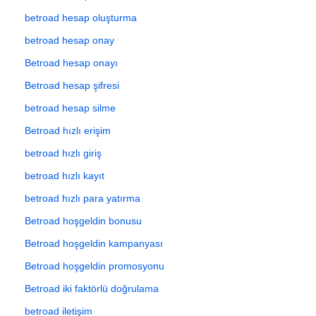
betroad hesap oluşturma
betroad hesap onay
Betroad hesap onayı
Betroad hesap şifresi
betroad hesap silme
Betroad hızlı erişim
betroad hızlı giriş
betroad hızlı kayıt
betroad hızlı para yatırma
Betroad hoşgeldin bonusu
Betroad hoşgeldin kampanyası
Betroad hoşgeldin promosyonu
Betroad iki faktörlü doğrulama
betroad iletişim