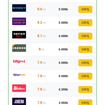
8.4
5.500₺
GİRİŞ
/10
8.2
5.000₺
GİRİŞ
/10
8.1
4.000₺
GİRİŞ
/10
8
6.000₺
GİRİŞ
/10
7.9
6.000₺
GİRİŞ
/10
7.8
5.000₺
GİRİŞ
/10
7.8
4.300₺
GİRİŞ
/10
7.8
3.050₺
GİRİŞ
/10