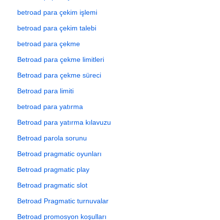
betroad para çekim işlemi
betroad para çekim talebi
betroad para çekme
Betroad para çekme limitleri
Betroad para çekme süreci
Betroad para limiti
betroad para yatırma
Betroad para yatırma kılavuzu
Betroad parola sorunu
Betroad pragmatic oyunları
Betroad pragmatic play
Betroad pragmatic slot
Betroad Pragmatic turnuvalar
Betroad promosyon koşulları