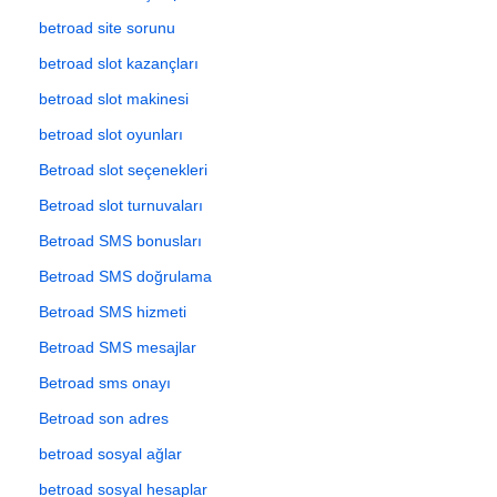
betroad site sorunu
betroad slot kazançları
betroad slot makinesi
betroad slot oyunları
Betroad slot seçenekleri
Betroad slot turnuvaları
Betroad SMS bonusları
Betroad SMS doğrulama
Betroad SMS hizmeti
Betroad SMS mesajlar
Betroad sms onayı
Betroad son adres
betroad sosyal ağlar
betroad sosyal hesaplar