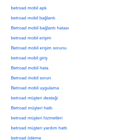
betroad mobil apk
betroad mobil bağlantı
Betroad mobil bağlantı hatası
betroad mobil erişim
Betroad mobil erişim sorunu
betroad mobil giriş
Betroad mobil hata
Betroad mobil sorun
Betroad mobil uygulama
betroad müşteri desteği
Betroad müşteri hattı
betroad müşteri hizmetleri
betroad müşteri yardım hattı
betroad ödeme