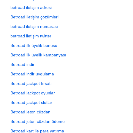
betroad iletişim adresi
Betroad iletişim çözümleri
betroad iletişim numarası
betroad iletişim twitter
Betroad ilk üyelik bonusu
Betroad ilk üyelik kampanyası
Betroad indir
Betroad indir uygulama
Betroad jackpot fırsatı
Betroad jackpot oyunlar
Betroad jackpot slotlar
Betroad jeton cüzdan
Betroad jeton cüzdan ödeme
Betroad kart ile para yatırma