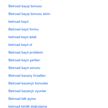
Betroad kayıp bonusu
Betroad kayıp bonusu alımı
betroad kayıt
Betroad kayıt formu
betroad kayıt iptali
betroad kayıt ol
Betroad kayıt problemi
Betroad kayıt şartları
Betroad kayıt sorunu
Betroad kazanç fırsatları
Betroad kazançlı bonuslar
Betroad kazançlı oyunlar
Betroad kilit açma
betroad kimlik doğrulama