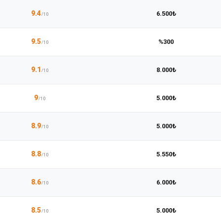
9.4
6.500₺
/10
9.5
%300
/10
9.1
8.000₺
/10
9
5.000₺
/10
8.9
5.000₺
/10
8.8
5.550₺
/10
8.6
6.000₺
/10
8.5
5.000₺
/10