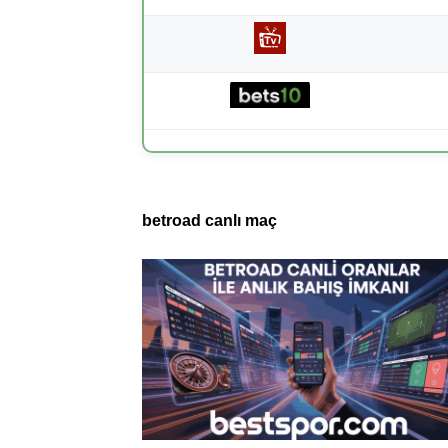
betroad canlı maç