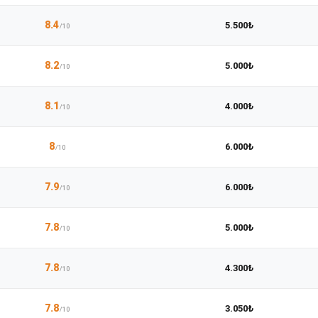
8.4
5.500₺
/10
8.2
5.000₺
/10
8.1
4.000₺
/10
8
6.000₺
/10
7.9
6.000₺
/10
7.8
5.000₺
/10
7.8
4.300₺
/10
7.8
3.050₺
/10