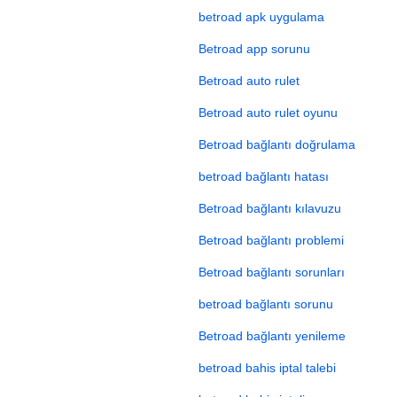
betroad apk uygulama
Betroad app sorunu
Betroad auto rulet
Betroad auto rulet oyunu
Betroad bağlantı doğrulama
betroad bağlantı hatası
Betroad bağlantı kılavuzu
Betroad bağlantı problemi
Betroad bağlantı sorunları
betroad bağlantı sorunu
Betroad bağlantı yenileme
betroad bahis iptal talebi