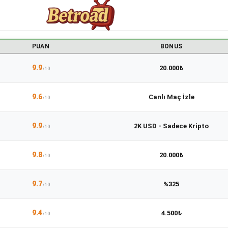
PUAN
BONUS
9.9
20.000₺
/10
9.6
Canlı Maç İzle
/10
9.9
2K USD - Sadece Kripto
/10
9.8
20.000₺
/10
9.7
%325
/10
9.4
4.500₺
/10