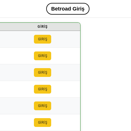
Betroad Giriş
GIRIŞ
GİRİŞ
GİRİŞ
GİRİŞ
GİRİŞ
GİRİŞ
GİRİŞ