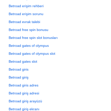
Betroad erişim rehberi
Betroad erişim sorunu
Betroad evrak talebi
Betroad free spin bonusu
Betroad free spin slot bonusları
Betroad gates of olympus
Betroad gates of olympus slot
Betroad gates slot
Betroad giris
Betroad giriş
Betroad giris adres
Betroad giriş adresi
Betroad giriş arayüzü
Betroad giriş ekranı