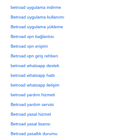
betroad uygulama indirme
Betroad uygulama kullanımı
Betroad uygulama yükleme
Betroad vpn bağlantısı
Betroad vpn erişimi
Betroad vpn giriş rehberi
betroad whatsapp destek
betroad whatsapp hattı
betroad whatsapp iletişim
betroad yardım hizmeti
Betroad yardım servisi
Betroad yasal hizmet
Betroad yasal lisansı
Betroad yasallık durumu