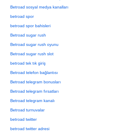
Betroad sosyal medya kanalları
betroad spor
betroad spor bahisleri
Betroad sugar rush
Betroad sugar rush oyunu
Betroad sugar rush slot
betroad tek tık giriş
Betroad telefon bağlantısı
Betroad telegram bonusları
Betroad telegram fırsatları
Betroad telegram kanalı
Betroad turnuvalar
betroad twitter
betroad twitter adresi