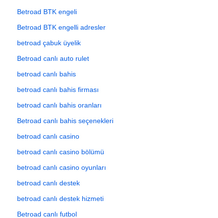
Betroad BTK engeli
Betroad BTK engelli adresler
betroad çabuk üyelik
Betroad canlı auto rulet
betroad canlı bahis
betroad canlı bahis firması
betroad canlı bahis oranları
Betroad canlı bahis seçenekleri
betroad canlı casino
betroad canlı casino bölümü
betroad canlı casino oyunları
betroad canlı destek
betroad canlı destek hizmeti
Betroad canlı futbol