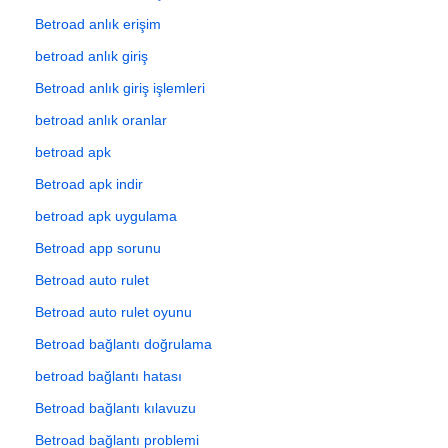
Betroad anlık erişim
betroad anlık giriş
Betroad anlık giriş işlemleri
betroad anlık oranlar
betroad apk
Betroad apk indir
betroad apk uygulama
Betroad app sorunu
Betroad auto rulet
Betroad auto rulet oyunu
Betroad bağlantı doğrulama
betroad bağlantı hatası
Betroad bağlantı kılavuzu
Betroad bağlantı problemi