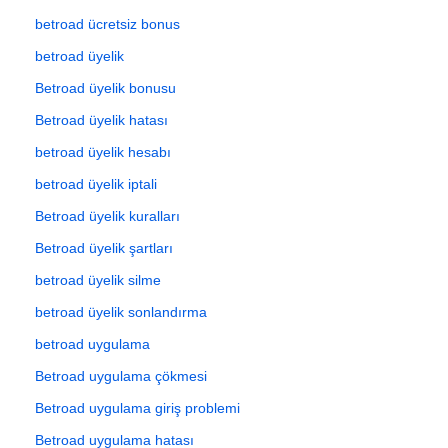
betroad ücretsiz bonus
betroad üyelik
Betroad üyelik bonusu
Betroad üyelik hatası
betroad üyelik hesabı
betroad üyelik iptali
Betroad üyelik kuralları
Betroad üyelik şartları
betroad üyelik silme
betroad üyelik sonlandırma
betroad uygulama
Betroad uygulama çökmesi
Betroad uygulama giriş problemi
Betroad uygulama hatası