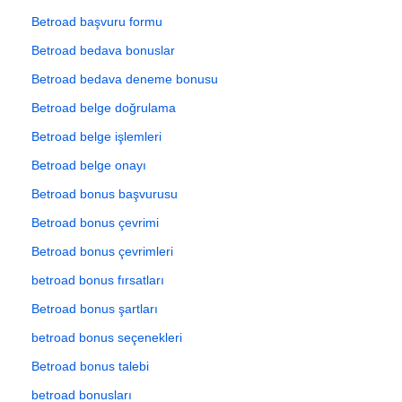
Betroad başvuru formu
Betroad bedava bonuslar
Betroad bedava deneme bonusu
Betroad belge doğrulama
Betroad belge işlemleri
Betroad belge onayı
Betroad bonus başvurusu
Betroad bonus çevrimi
Betroad bonus çevrimleri
betroad bonus fırsatları
Betroad bonus şartları
betroad bonus seçenekleri
Betroad bonus talebi
betroad bonusları