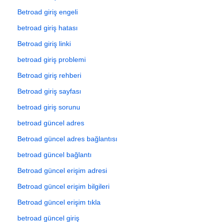
Betroad giriş engeli
betroad giriş hatası
Betroad giriş linki
betroad giriş problemi
Betroad giriş rehberi
Betroad giriş sayfası
betroad giriş sorunu
betroad güncel adres
Betroad güncel adres bağlantısı
betroad güncel bağlantı
Betroad güncel erişim adresi
Betroad güncel erişim bilgileri
Betroad güncel erişim tıkla
betroad güncel giriş