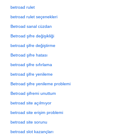
betroad rulet
betroad rulet seçenekleri
Betroad sanal cüzdan
Betroad şifre değişikliği
betroad şifre değiştirme
Betroad şifre hatası
betroad şifre sıfırlama
betroad şifre yenileme
Betroad şifre yenileme problemi
Betroad şifremi unuttum
betroad site açılmıyor
betroad site erişim problemi
betroad site sorunu
betroad slot kazançları