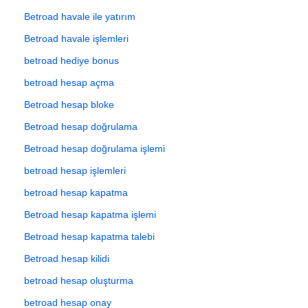
Betroad havale ile yatırım
Betroad havale işlemleri
betroad hediye bonus
betroad hesap açma
Betroad hesap bloke
Betroad hesap doğrulama
Betroad hesap doğrulama işlemi
betroad hesap işlemleri
betroad hesap kapatma
Betroad hesap kapatma işlemi
Betroad hesap kapatma talebi
Betroad hesap kilidi
betroad hesap oluşturma
betroad hesap onay