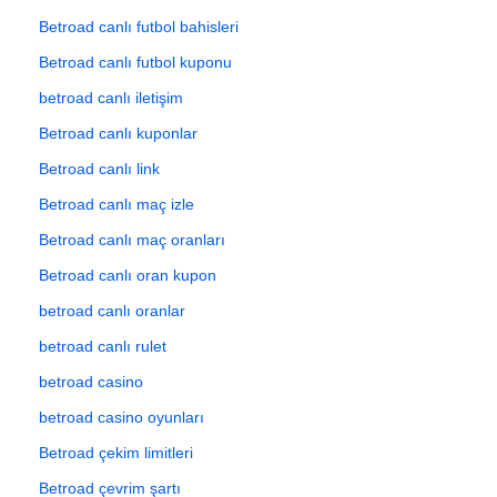
Betroad canlı futbol bahisleri
Betroad canlı futbol kuponu
betroad canlı iletişim
Betroad canlı kuponlar
Betroad canlı link
Betroad canlı maç izle
Betroad canlı maç oranları
Betroad canlı oran kupon
betroad canlı oranlar
betroad canlı rulet
betroad casino
betroad casino oyunları
Betroad çekim limitleri
Betroad çevrim şartı