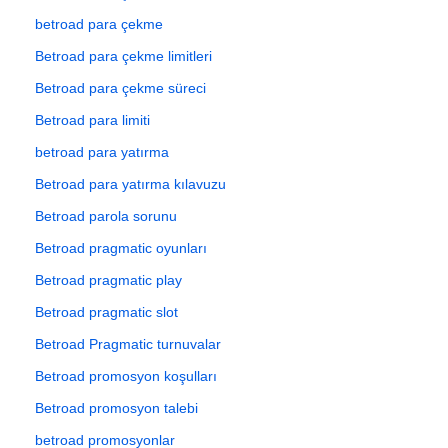
betroad para çekme
Betroad para çekme limitleri
Betroad para çekme süreci
Betroad para limiti
betroad para yatırma
Betroad para yatırma kılavuzu
Betroad parola sorunu
Betroad pragmatic oyunları
Betroad pragmatic play
Betroad pragmatic slot
Betroad Pragmatic turnuvalar
Betroad promosyon koşulları
Betroad promosyon talebi
betroad promosyonlar