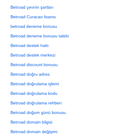
Betroad çevrim şartları
Betroad Curacao lisansı
betroad deneme bonusu
Betroad deneme bonusu talebi
Betroad destek hattı
Betroad destek merkezi
Betroad discount bonusu
Betroad doğru adres
Betroad doğrulama işlemi
Betroad doğrulama kodu
Betroad doğrulama rehberi
Betroad doğum günü bonusu
Betroad domain bilgisi
Betroad domain değişimi